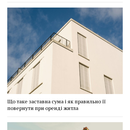
Що таке заставна сума і як правильно її
повернути при оренді житла