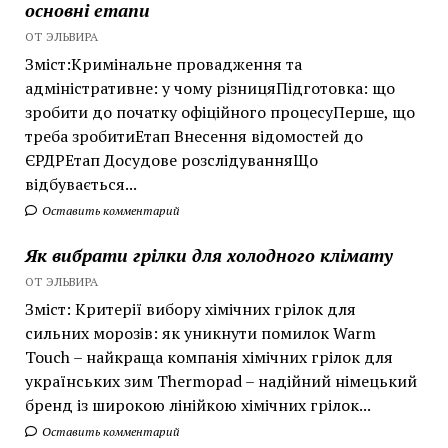
основні етапи
ОТ ЭЛЬВИРА
Зміст:Кримінальне провадження та
адміністративне: у чому різницяПідготовка: що
зробити до початку офіційного процесуПерше, що
треба зробитиЕтап Внесення відомостей до
ЄРДРЕтап Досудове розслідуванняЩо
відбувається...
Оставить комментарий
Як вибрати грілки для холодного клімату
ОТ ЭЛЬВИРА
Зміст: Критерії вибору хімічних грілок для
сильних морозів: як уникнути помилок Warm
Touch – найкраща компанія хімічних грілок для
українських зим Thermopad – надійний німецький
бренд із широкою лінійкою хімічних грілок...
Оставить комментарий