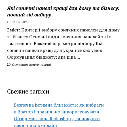
Які сонячні панелі кращі для дому та бізнесу:
повний гід вибору
ОТ ЭЛЬВИРА
Зміст: Критерії вибору сонячних панелей для дому
та бізнесу Основні види сонячних панелей та їх
властивості Важливі параметри підбору Які
сонячні панелі кращі для українських умов
Формування бюджету: яка ціна ...
Оставить комментарий
Свежие записи
Безпечна інтимна близькість: як вибрати
вібратор і правильно використовувати
Обзор магазина Radioshop для покупки
паяльников онлайн