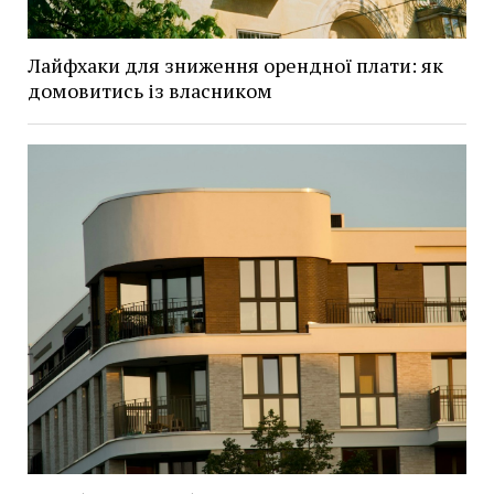
Лайфхаки для зниження орендної плати: як
домовитись із власником