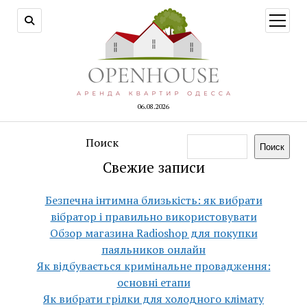
открыт
меню
06.08.2026
Поиск
Поиск
Свежие записи
Безпечна інтимна близькість: як вибрати
вібратор і правильно використовувати
Обзор магазина Radioshop для покупки
паяльников онлайн
Як відбувається кримінальне провадження:
основні етапи
Як вибрати грілки для холодного клімату