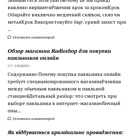
залишається поза увагоюЧому це насправді
важливо вирішитиРішення крок за крокомКрок
Обирайте виключно медичний силікон, скло чи
металКрок Використовуйте бар\'єрний захист при
...
Оставить комментарий
Обзор магазина Radioshop для покупки
паяльников онлайн
ОТ ЭЛЬВИРА
Содержание:Почему покупка паяльника онлайн
требует специализированного магазинаРазница
между обычным паяльником и паяльной
станциейДетальный разбор: что смотреть при
выборе паяльника в интернет-магазинеЛичный
опы...
Оставить комментарий
Як відбувається кримінальне провадження: