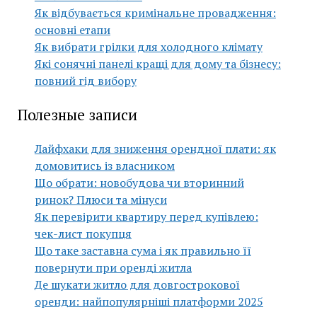
Як відбувається кримінальне провадження:
основні етапи
Як вибрати грілки для холодного клімату
Які сонячні панелі кращі для дому та бізнесу:
повний гід вибору
Полезные записи
Лайфхаки для зниження орендної плати: як
домовитись із власником
Що обрати: новобудова чи вторинний
ринок? Плюси та мінуси
Як перевірити квартиру перед купівлею:
чек-лист покупця
Що таке заставна сума і як правильно її
повернути при оренді житла
Де шукати житло для довгострокової
оренди: найпопулярніші платформи 2025