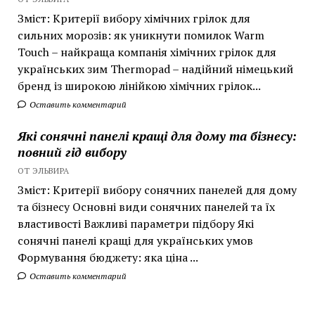
Зміст: Критерії вибору хімічних грілок для
сильних морозів: як уникнути помилок Warm
Touch – найкраща компанія хімічних грілок для
українських зим Thermopad – надійний німецький
бренд із широкою лінійкою хімічних грілок...
Оставить комментарий
Які сонячні панелі кращі для дому та бізнесу:
повний гід вибору
ОТ ЭЛЬВИРА
Зміст: Критерії вибору сонячних панелей для дому
та бізнесу Основні види сонячних панелей та їх
властивості Важливі параметри підбору Які
сонячні панелі кращі для українських умов
Формування бюджету: яка ціна ...
Оставить комментарий