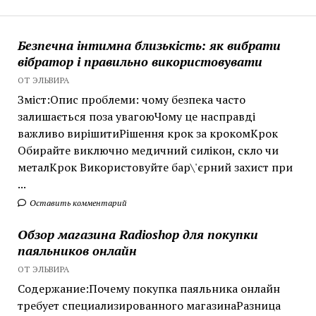
Безпечна інтимна близькість: як вибрати
вібратор і правильно використовувати
ОТ ЭЛЬВИРА
Зміст:Опис проблеми: чому безпека часто
залишається поза увагоюЧому це насправді
важливо вирішитиРішення крок за крокомКрок
Обирайте виключно медичний силікон, скло чи
металКрок Використовуйте бар\'єрний захист при
...
Оставить комментарий
Обзор магазина Radioshop для покупки
паяльников онлайн
ОТ ЭЛЬВИРА
Содержание:Почему покупка паяльника онлайн
требует специализированного магазинаРазница