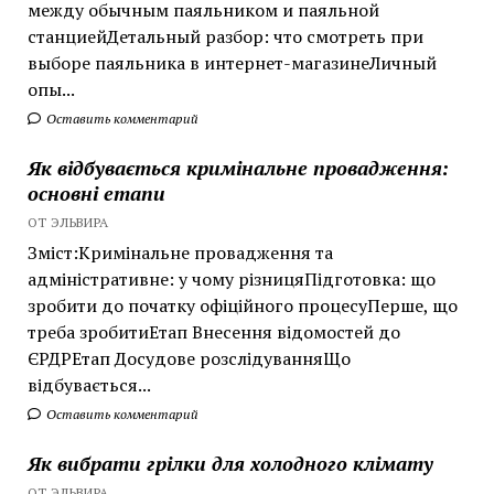
между обычным паяльником и паяльной
станциейДетальный разбор: что смотреть при
выборе паяльника в интернет-магазинеЛичный
опы...
Оставить комментарий
Як відбувається кримінальне провадження:
основні етапи
ОТ ЭЛЬВИРА
Зміст:Кримінальне провадження та
адміністративне: у чому різницяПідготовка: що
зробити до початку офіційного процесуПерше, що
треба зробитиЕтап Внесення відомостей до
ЄРДРЕтап Досудове розслідуванняЩо
відбувається...
Оставить комментарий
Як вибрати грілки для холодного клімату
ОТ ЭЛЬВИРА