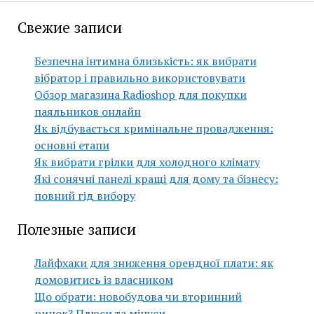
Свежие записи
Безпечна інтимна близькість: як вибрати
вібратор і правильно використовувати
Обзор магазина Radioshop для покупки
паяльников онлайн
Як відбувається кримінальне провадження:
основні етапи
Як вибрати грілки для холодного клімату
Які сонячні панелі кращі для дому та бізнесу:
повний гід вибору
Полезные записи
Лайфхаки для зниження орендної плати: як
домовитись із власником
Що обрати: новобудова чи вторинний
ринок? Плюси та мінуси