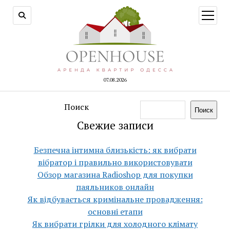
открыт
меню
07.08.2026
Поиск
Поиск
Свежие записи
Безпечна інтимна близькість: як вибрати
вібратор і правильно використовувати
Обзор магазина Radioshop для покупки
паяльников онлайн
Як відбувається кримінальне провадження:
основні етапи
Як вибрати грілки для холодного клімату