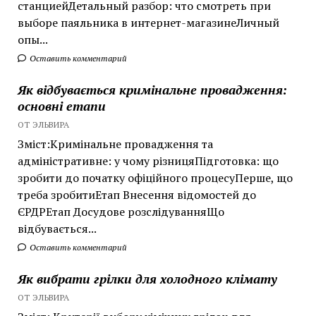
станциейДетальный разбор: что смотреть при
выборе паяльника в интернет-магазинеЛичный
опы...
Оставить комментарий
Як відбувається кримінальне провадження:
основні етапи
ОТ ЭЛЬВИРА
Зміст:Кримінальне провадження та
адміністративне: у чому різницяПідготовка: що
зробити до початку офіційного процесуПерше, що
треба зробитиЕтап Внесення відомостей до
ЄРДРЕтап Досудове розслідуванняЩо
відбувається...
Оставить комментарий
Як вибрати грілки для холодного клімату
ОТ ЭЛЬВИРА