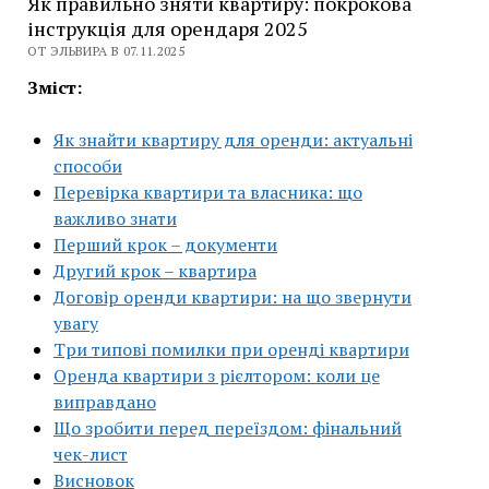
Як правильно зняти квартиру: покрокова
інструкція для орендаря 2025
ОТ ЭЛЬВИРА В 07.11.2025
Зміст:
Як знайти квартиру для оренди: актуальні
способи
Перевірка квартири та власника: що
важливо знати
Перший крок – документи
Другий крок – квартира
Договір оренди квартири: на що звернути
увагу
Три типові помилки при оренді квартири
Оренда квартири з рієлтором: коли це
виправдано
Що зробити перед переїздом: фінальний
чек-лист
Висновок