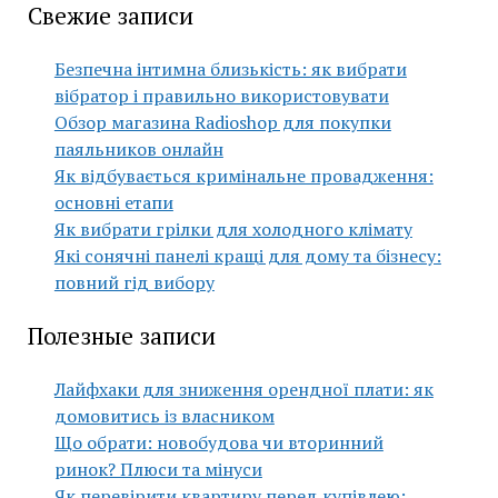
Свежие записи
Безпечна інтимна близькість: як вибрати
вібратор і правильно використовувати
Обзор магазина Radioshop для покупки
паяльников онлайн
Як відбувається кримінальне провадження:
основні етапи
Як вибрати грілки для холодного клімату
Які сонячні панелі кращі для дому та бізнесу:
повний гід вибору
Полезные записи
Лайфхаки для зниження орендної плати: як
домовитись із власником
Що обрати: новобудова чи вторинний
ринок? Плюси та мінуси
Як перевірити квартиру перед купівлею: