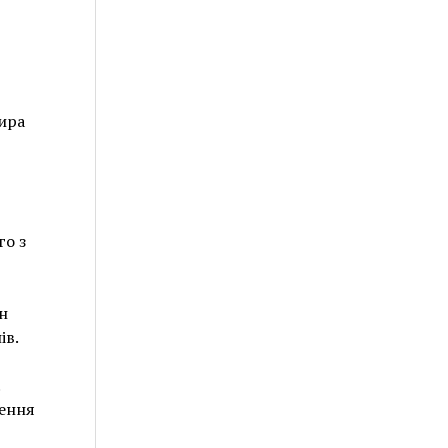
ира
го з
н
ів.
.
ження