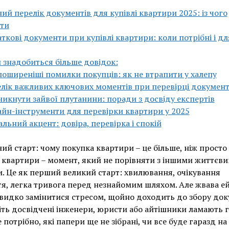
ий перелік документів для купівлі квартири 2025: із чого
ти
ткові документи при купівлі квартири: коли потрібні і дл
 знадобиться більше довідок:
оширеніші помилки покупців: як не втрапити у халепу
лік важливих ключових моментів при перевірці документ
никнути зайвої плутанини: поради з досвіду експертів
йн-інструменти для перевірки квартири у 2025
льний акцент: довіра, перевірка і спокій
ий старт: чому покупка квартири – це більше, ніж просто
 квартири – момент, який не порівняти з іншими життєв
. Це як перший великий старт: хвилювання, очікування
я, легка тривога перед незнайомим шляхом. Але жвава е
идко замінитися стресом, щойно доходить до збору док
іть досвідчені інженери, юристи або айтішники ламають г
 потрібно, які папери ще не зібрані, чи все буде гаразд на