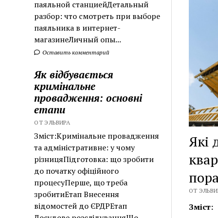
паяльной станциейДетальный
разбор: что смотреть при выборе
паяльника в интернет-
магазинеЛичный опы...
Оставить комментарий
Як відбувається
кримінальне
провадження: основні
етапи
ОТ ЭЛЬВИРА
Зміст:Кримінальне провадження
Які 
та адміністративне: у чому
квар
різницяПідготовка: що зробити
до початку офіційного
пор
процесуПерше, що треба
ОТ ЭЛЬВИР
зробитиЕтап Внесення
відомостей до ЄРДРЕтап
Зміст:
Досудове розслідуванняЩо