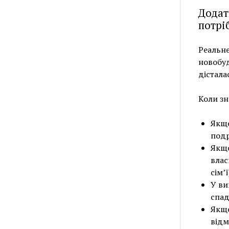
Додат
потріб
Реальне
новобуд
дістала
Коли зн
Якщо
подр
Якщо
влас
сім’
У ви
спад
Якщо
відм