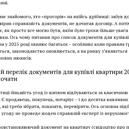
нні.
ає знайомого, хто «прогорів» на якійсь дрібниці: забув до
вірив справжність документів, не дочитав договір. А поті
, як просто все могло бути, якби було трохи більше уваги
вки. Ось чому питання про список документів для купівлі
и у 2025 році хвилює багатьох – особливо коли правила т
ься, законодавство оновлюється, а на ринку з’являється 
нових нюансів.
й перелік документів для купівлі квартири 20
почати
тиці більшість угод із житлом відбуваються за класичною
 Є продавець, покупець, нотаріус – і до десятка важливих
, які треба зібрати, показати, перевірити. Ось основна підб
ї угоду не проведе жоден справжній експерт із нерухомост
овстановлюючий документ на квартиру (свідоцтво про 