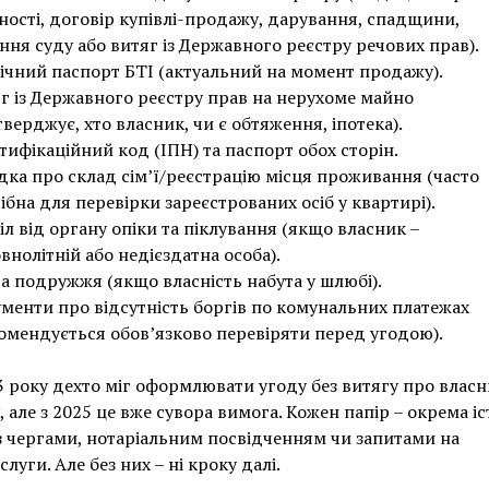
ності, договір купівлі-продажу, дарування, спадщини,
ння суду або витяг із Державного реєстру речових прав).
ічний паспорт БТІ (актуальний на момент продажу).
г із Державного реєстру прав на нерухоме майно
тверджує, хто власник, чи є обтяження, іпотека).
тифікаційний код (ІПН) та паспорт обох сторін.
дка про склад сім’ї/реєстрацію місця проживання (часто
ібна для перевірки зареєстрованих осіб у квартирі).
іл від органу опіки та піклування (якщо власник –
внолітній або недієздатна особа).
а подружжя (якщо власність набута у шлюбі).
менти про відсутність боргів по комунальних платежах
омендується обов’язково перевіряти перед угодою).
 року дехто міг оформлювати угоду без витягу про власни
, але з 2025 це вже сувора вимога. Кожен папір – окрема іс
з чергами, нотаріальним посвідченням чи запитами на
луги. Але без них – ні кроку далі.