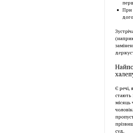
перш
При 
дого
Зустріч
(наприк
замінен
держуст
Найпо
халеп
Є речі,
стають 
місяць 
чоловік
пропуст
прізвищ
суд.