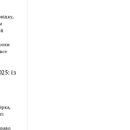
відку,
м
 й
рохи
все
25: із
ірка,
і:
право