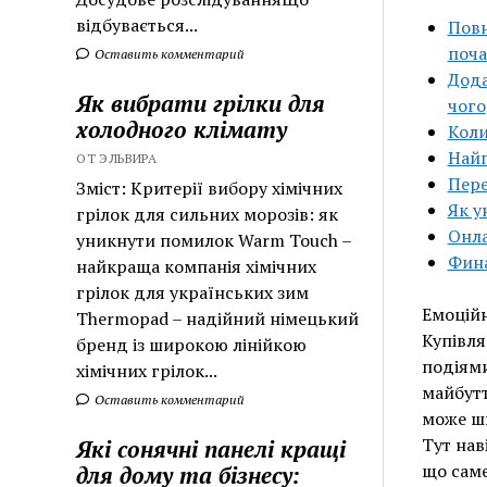
відбувається...
Повн
поча
Оставить комментарий
Дода
Як вибрати грілки для
чого
холодного клімату
Коли
Найп
ОТ ЭЛЬВИРА
Пере
Зміст: Критерії вибору хімічних
Як у
грілок для сильних морозів: як
Онла
уникнути помилок Warm Touch –
Фина
найкраща компанія хімічних
грілок для українських зим
Емоційн
Thermopad – надійний німецький
Купівля
бренд із широкою лінійкою
подіями
хімічних грілок...
майбутт
Оставить комментарий
може шв
Тут нав
Які сонячні панелі кращі
що саме
для дому та бізнесу: