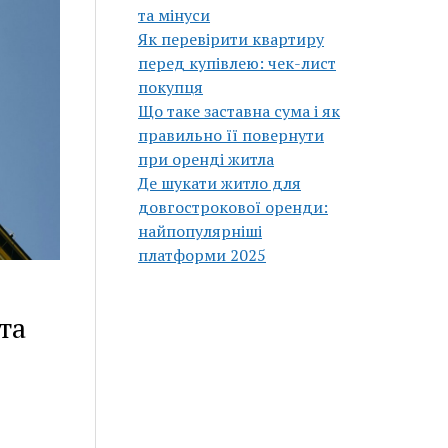
та мінуси
Як перевірити квартиру
перед купівлею: чек-лист
покупця
Що таке заставна сума і як
правильно її повернути
при оренді житла
Де шукати житло для
довгострокової оренди:
найпопулярніші
платформи 2025
та