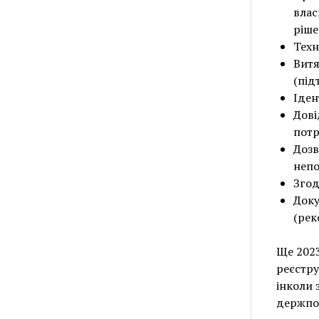
влас
ріше
Техн
Витя
(під
Іден
Дові
потр
Дозв
непо
Згод
Доку
(рек
Ще 2023
реєстру
інколи 
держпос