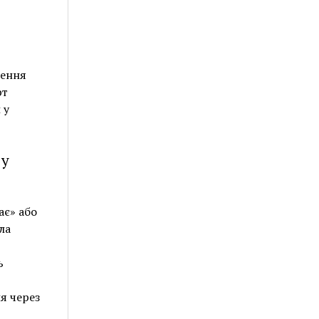
нення
рт
 у
 у
ає» або
ла
ь
я через