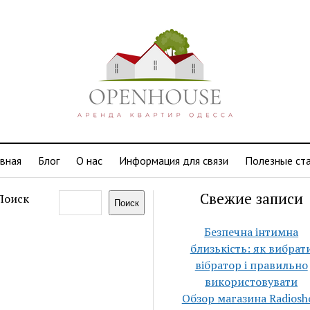
авная
Блог
О нас
Информация для связи
Полезные ст
Свежие записи
Поиск
Поиск
Безпечна інтимна
близькість: як вибрат
вібратор і правильно
використовувати
Обзор магазина Radiosh