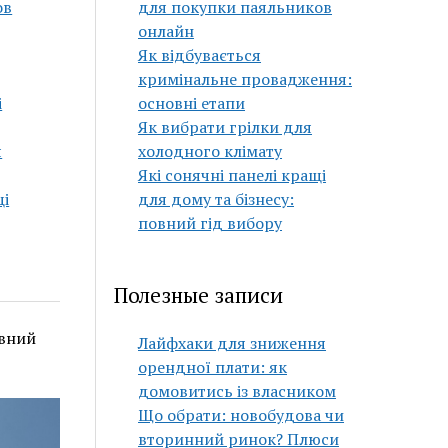
ов
для покупки паяльников
онлайн
Як відбувається
кримінальне провадження:
і
основні етапи
Як вибрати грілки для
я
холодного клімату
Які сонячні панелі кращі
щі
для дому та бізнесу:
повний гід вибору
Полезные записи
овний
Лайфхаки для зниження
орендної плати: як
домовитись із власником
Що обрати: новобудова чи
вторинний ринок? Плюси