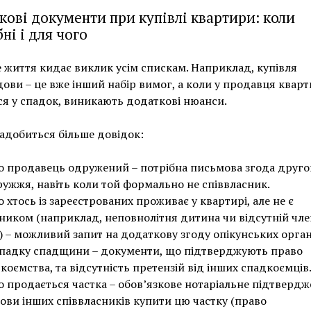
кові документи при купівлі квартири: коли
ні і для чого
 життя кидає виклик усім спискам. Наприклад, купівля
ови – це вже інший набір вимог, а коли у продавця кварт
ся у спадок, виникають додаткові нюанси.
адобиться більше довідок:
 продавець одружений – потрібна письмова згода друго
ужжя, навіть коли той формально не співвласник.
 хтось із зареєстрованих проживає у квартирі, але не є
ником (наприклад, неповнолітня дитина чи відсутній чле
ї) – можливий запит на додаткову згоду опікунських орган
падку спадщини – документи, що підтверджують право
коємства, та відсутність претензій від інших спадкоємців
 продається частка – обов’язкове нотаріальне підтверд
ови інших співвласників купити цю частку (право