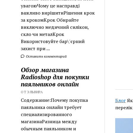
увагоюЧому це насправді
важливо вирішитиРішення крок
за крокомКрок Обирайте
виключно медичний силікон,
скло чи металКрок
Використовуйте бар\'єрний
захист при ...
Оставить комментарий
Обзор магазина
Radioshop для покупки
паяльников онлайн
ОТ ЭЛЬВИРА
Содержание:Почему покупка
Блог
Як
паяльника онлайн требует
перелік
специализированного
магазинаРазница между
обычным паяльником и