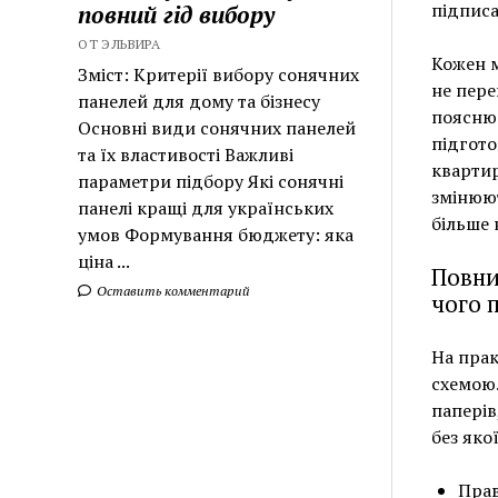
підписа
повний гід вибору
ОТ ЭЛЬВИРА
Кожен м
Зміст: Критерії вибору сонячних
не пере
панелей для дому та бізнесу
пояснює
Основні види сонячних панелей
підгото
та їх властивості Важливі
квартир
параметри підбору Які сонячні
змінюют
панелі кращі для українських
більше 
умов Формування бюджету: яка
ціна ...
Повни
Оставить комментарий
чого 
На прак
схемою.
паперів
без яко
Прав