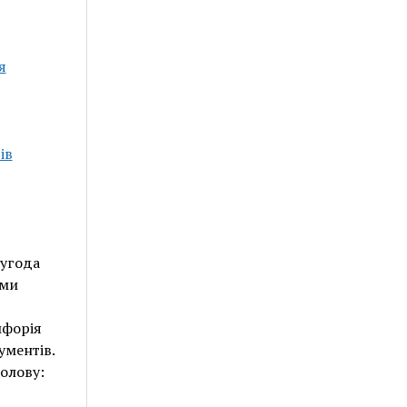
я
ів
 угода
ими
йфорія
ументів.
олову: