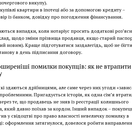
очергового викупу).
купівлі квартири в іпотеці або за допомогою кредиту –
вір із банком, довідку про погодження фінансування.
аються випадки, коли нотаріус просить додаткові роз’яс
лад, щодо зміни прізвища продавця, якщо старий паспо
ий новим). Краще підготуватися заздалегідь, щоб не бігти
анову в день підписання договору.
ширеніші помилки покупців: як не втрапити
у
 які здаються дрібницями, але саме через них угоди «завис
проблемними. Пригадується історія, як одна сім’я втрати
через те, що продавець не зняв із реєстрації колишнього
а, який давно поїхав за кордон. Інший випадок – покупец
ив у свідоцтві про право власності невеличку помилку в
і: оформлення затягнулося, довелося робити виправленн