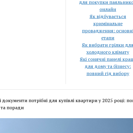
для покупки паяльник
онлайн
Як відбувається
кримінальне
провадження: основн
етапи
Як вибрати грілки дл
холодного клімату
Які сонячні панелі кра
для дому та бізнесу:
повний гід вибору
і документи потрібні для купівлі квартири у 2025 році: п
 та поради