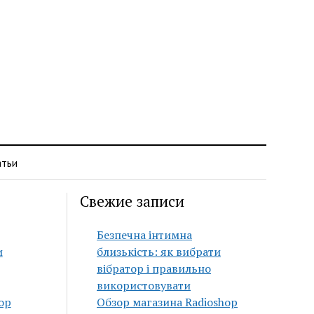
атьи
Свежие записи
Безпечна інтимна
и
близькість: як вибрати
вібратор і правильно
використовувати
op
Обзор магазина Radioshop