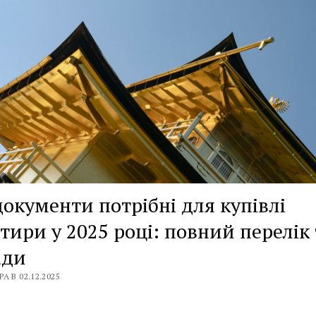
документи потрібні для купівлі
тири у 2025 році: повний перелік 
ади
А В 02.12.2025