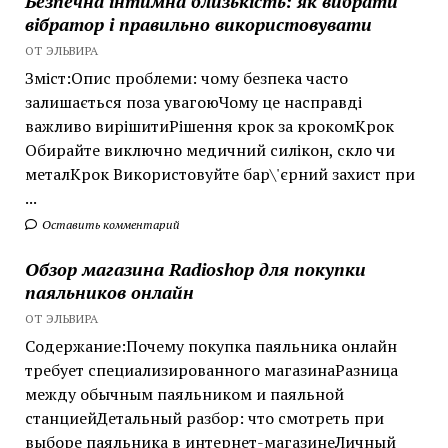
Безпечна інтимна близькість: як вибрати
вібратор і правильно використовувати
ОТ ЭЛЬВИРА
Зміст:Опис проблеми: чому безпека часто
залишається поза увагоюЧому це насправді
важливо вирішитиРішення крок за крокомКрок
Обирайте виключно медичний силікон, скло чи
металКрок Використовуйте бар\'єрний захист при
...
Оставить комментарий
Обзор магазина Radioshop для покупки
паяльников онлайн
ОТ ЭЛЬВИРА
Содержание:Почему покупка паяльника онлайн
требует специализированного магазинаРазница
между обычным паяльником и паяльной
станциейДетальный разбор: что смотреть при
выборе паяльника в интернет-магазинеЛичный