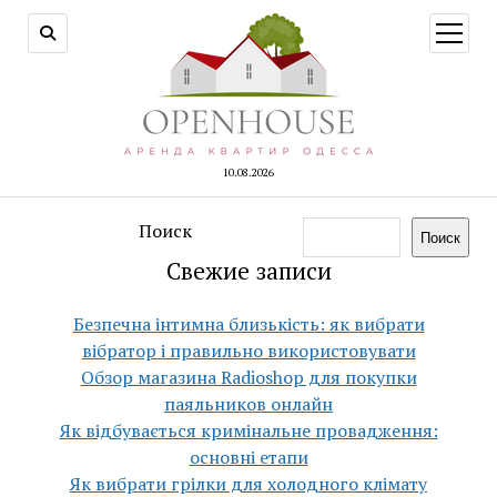
открыт
меню
10.08.2026
Поиск
Поиск
Свежие записи
Безпечна інтимна близькість: як вибрати
вібратор і правильно використовувати
Обзор магазина Radioshop для покупки
паяльников онлайн
Як відбувається кримінальне провадження:
основні етапи
Як вибрати грілки для холодного клімату