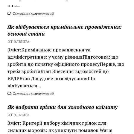
опы...
Оставить комментарий
Як відбувається кримінальне провадження:
основні етапи
ОТ ЭЛЬВИРА
Зміст:Кримінальне провадження та
адміністративне: у чому різницяПідготовка: що
зробити до початку офіційного процесуПерше, що
треба зробитиЕтап Внесення відомостей до
ЄРДРЕтап Досудове розслідуванняЩо
відбувається...
Оставить комментарий
Як вибрати грілки для холодного клімату
ОТ ЭЛЬВИРА
Зміст: Критерії вибору хімічних грілок для
сильних морозів: як уникнути помилок Warm