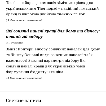
Touch – найкраща компанія хімічних грілок для
українських зим Thermopad – надійний німецький
бренд із широкою лінійкою хімічних грілок...
Оставить комментарий
Які сонячні панелі кращі для дому та бізнесу:
повний гід вибору
ОТ ЭЛЬВИРА
Зміст: Критерії вибору сонячних панелей для дому
та бізнесу Основні види сонячних панелей та їх
властивості Важливі параметри підбору Які
сонячні панелі кращі для українських умов
Формування бюджету: яка ціна ...
Оставить комментарий
Свежие записи