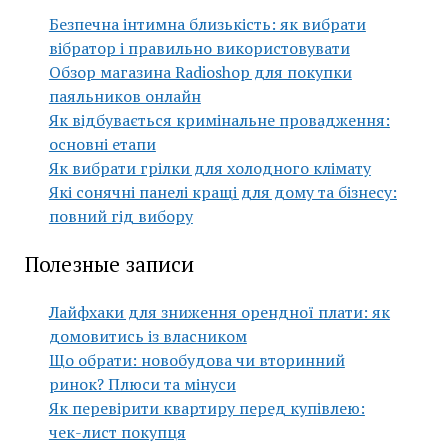
Безпечна інтимна близькість: як вибрати
вібратор і правильно використовувати
Обзор магазина Radioshop для покупки
паяльников онлайн
Як відбувається кримінальне провадження:
основні етапи
Як вибрати грілки для холодного клімату
Які сонячні панелі кращі для дому та бізнесу:
повний гід вибору
Полезные записи
Лайфхаки для зниження орендної плати: як
домовитись із власником
Що обрати: новобудова чи вторинний
ринок? Плюси та мінуси
Як перевірити квартиру перед купівлею:
чек-лист покупця