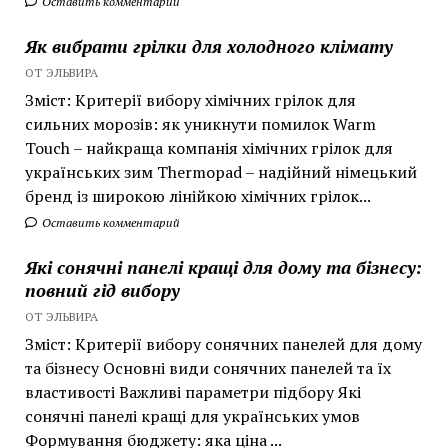
Оставить комментарий
Як вибрати грілки для холодного клімату
ОТ ЭЛЬВИРА
Зміст: Критерії вибору хімічних грілок для
сильних морозів: як уникнути помилок Warm
Touch – найкраща компанія хімічних грілок для
українських зим Thermopad – надійний німецький
бренд із широкою лінійкою хімічних грілок...
Оставить комментарий
Які сонячні панелі кращі для дому та бізнесу:
повний гід вибору
ОТ ЭЛЬВИРА
Зміст: Критерії вибору сонячних панелей для дому
та бізнесу Основні види сонячних панелей та їх
властивості Важливі параметри підбору Які
сонячні панелі кращі для українських умов
Формування бюджету: яка ціна ...