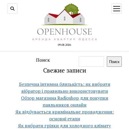
открыт
меню
09.08.2026
Поиск
Поиск
Свежие записи
Безпечна інтимна близькість: як вибрати
вібратор і правильно використовувати
Обзор магазина Radioshop для покупки
паяльников онлайн
Як відбувається кримінальне провадження:
основні етапи
Як вибрати грілки для холодного клімату