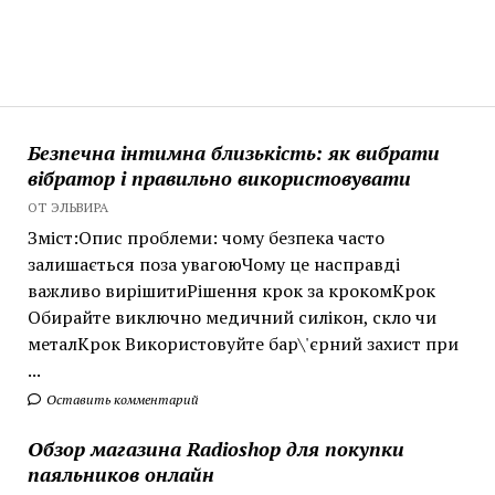
Безпечна інтимна близькість: як вибрати
вібратор і правильно використовувати
ОТ ЭЛЬВИРА
Зміст:Опис проблеми: чому безпека часто
залишається поза увагоюЧому це насправді
важливо вирішитиРішення крок за крокомКрок
Обирайте виключно медичний силікон, скло чи
металКрок Використовуйте бар\'єрний захист при
...
Оставить комментарий
Обзор магазина Radioshop для покупки
паяльников онлайн