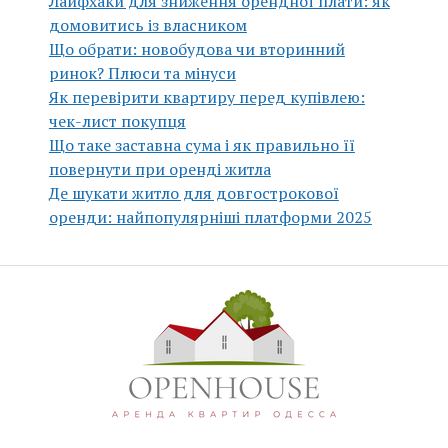
Лайфхаки для зниження орендної плати: як
домовитись із власником
Що обрати: новобудова чи вторинний
ринок? Плюси та мінуси
Як перевірити квартиру перед купівлею:
чек-лист покупця
Що таке заставна сума і як правильно її
повернути при оренді житла
Де шукати житло для довгострокової
оренди: найпопулярніші платформи 2025