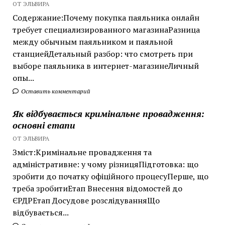
ОТ ЭЛЬВИРА
Содержание:Почему покупка паяльника онлайн
требует специализированного магазинаРазница
между обычным паяльником и паяльной
станциейДетальный разбор: что смотреть при
выборе паяльника в интернет-магазинеЛичный
опы...
Оставить комментарий
Як відбувається кримінальне провадження:
основні етапи
ОТ ЭЛЬВИРА
Зміст:Кримінальне провадження та
адміністративне: у чому різницяПідготовка: що
зробити до початку офіційного процесуПерше, що
треба зробитиЕтап Внесення відомостей до
ЄРДРЕтап Досудове розслідуванняЩо
відбувається...