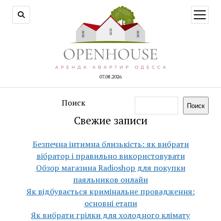
открыт
меню
07.08.2026
Поиск
Поиск
Свежие записи
Безпечна інтимна близькість: як вибрати
вібратор і правильно використовувати
Обзор магазина Radioshop для покупки
паяльников онлайн
Як відбувається кримінальне провадження:
основні етапи
Як вибрати грілки для холодного клімату