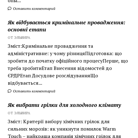
опы...
Оставить комментарий
Як відбувається кримінальне провадження:
основні етапи
ОТ ЭЛЬВИРА
Зміст:Кримінальне провадження та
адміністративне: у чому різницяПідготовка: що
зробити до початку офіційного процесуПерше, що
треба зробитиЕтап Внесення відомостей до
ЄРДРЕтап Досудове розслідуванняЩо
відбувається...
Оставить комментарий
Як вибрати грілки для холодного клімату
ОТ ЭЛЬВИРА
Зміст: Критерії вибору хімічних грілок для
сильних морозів: як уникнути помилок Warm
Touch – найкраща компанія хімічних грілок для