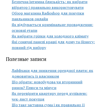
Безпечна інтимна близькість: як вибрати
вібратор і правильно використовувати
Обзор магазина Radioshop для покупки
паяльников онлайн
Як відбувається кримінальне провадження:
основні етапи
Як вибрати грілки для холодного клімату
Які сонячні панелі кращі для дому та бізнесу:
повний гід вибору
Полезные записи
Лайфхаки для зниження орендної плати: як
домовитись із власником
Що обрати: новобудова чи вторинний
ринок? Плюси та мінуси
Як перевірити квартиру перед купівлею:
чек-лист покупця
Що таке заставна сума і як правильно її