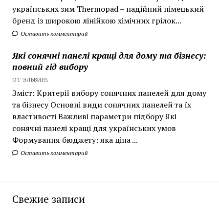
українських зим Thermopad – надійний німецький
бренд із широкою лінійкою хімічних грілок...
Оставить комментарий
Які сонячні панелі кращі для дому та бізнесу:
повний гід вибору
ОТ ЭЛЬВИРА
Зміст: Критерії вибору сонячних панелей для дому
та бізнесу Основні види сонячних панелей та їх
властивості Важливі параметри підбору Які
сонячні панелі кращі для українських умов
Формування бюджету: яка ціна ...
Оставить комментарий
Свежие записи