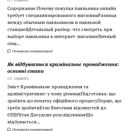
ОТ ЭЛЬВИРА
Содержание:Почему покупка паяльника онлайн
требует специализированного магазинаРазница
между обычным паяльником и паяльной
станциейДетальный разбор: что смотреть при
выборе паяльника в интернет-магазинеЛичный
опы...
Оставить комментарий
Як відбувається кримінальне провадження:
основні етапи
ОТ ЭЛЬВИРА
Зміст:Кримінальне провадження та
адміністративне: у чому різницяПідготовка: що
зробити до початку офіційного процесуПерше, що
треба зробитиЕтап Внесення відомостей до
ЄРДРЕтап Досудове розслідуванняЩо
відбувається...
Оставить комментарий