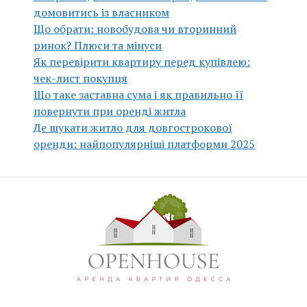
домовитись із власником
Що обрати: новобудова чи вторинний
ринок? Плюси та мінуси
Як перевірити квартиру перед купівлею:
чек-лист покупця
Що таке заставна сума і як правильно її
повернути при оренді житла
Де шукати житло для довгострокової
оренди: найпопулярніші платформи 2025