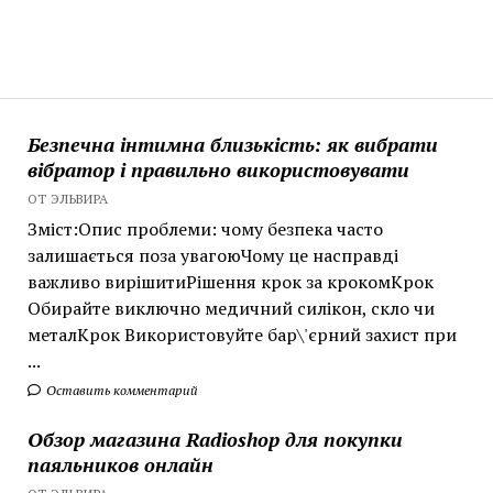
Безпечна інтимна близькість: як вибрати
вібратор і правильно використовувати
ОТ ЭЛЬВИРА
Зміст:Опис проблеми: чому безпека часто
залишається поза увагоюЧому це насправді
важливо вирішитиРішення крок за крокомКрок
Обирайте виключно медичний силікон, скло чи
металКрок Використовуйте бар\'єрний захист при
...
Оставить комментарий
Обзор магазина Radioshop для покупки
паяльников онлайн