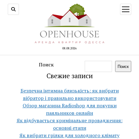
открыт
меню
08.08.2026
Поиск
Поиск
Свежие записи
Безпечна інтимна близькість: як вибрати
вібратор і правильно використовувати
Обзор магазина Radioshop для покупки
паяльников онлайн
Як відбувається кримінальне провадження:
основні етапи
Як вибрати грілки для холодного клімату