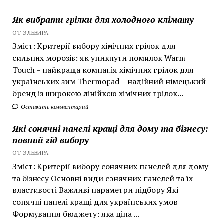
Як вибрати грілки для холодного клімату
ОТ ЭЛЬВИРА
Зміст: Критерії вибору хімічних грілок для
сильних морозів: як уникнути помилок Warm
Touch – найкраща компанія хімічних грілок для
українських зим Thermopad – надійний німецький
бренд із широкою лінійкою хімічних грілок...
Оставить комментарий
Які сонячні панелі кращі для дому та бізнесу:
повний гід вибору
ОТ ЭЛЬВИРА
Зміст: Критерії вибору сонячних панелей для дому
та бізнесу Основні види сонячних панелей та їх
властивості Важливі параметри підбору Які
сонячні панелі кращі для українських умов
Формування бюджету: яка ціна ...