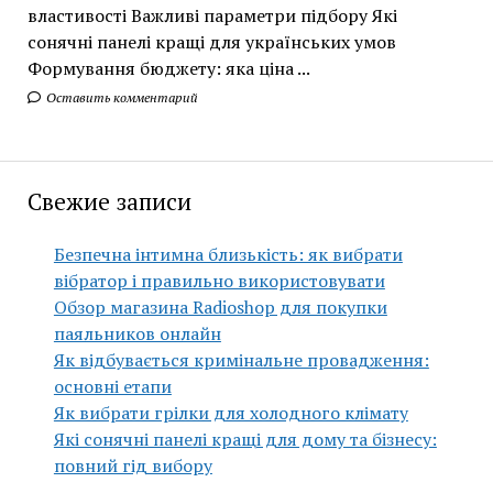
властивості Важливі параметри підбору Які
сонячні панелі кращі для українських умов
Формування бюджету: яка ціна ...
Оставить комментарий
Свежие записи
Безпечна інтимна близькість: як вибрати
вібратор і правильно використовувати
Обзор магазина Radioshop для покупки
паяльников онлайн
Як відбувається кримінальне провадження:
основні етапи
Як вибрати грілки для холодного клімату
Які сонячні панелі кращі для дому та бізнесу:
повний гід вибору