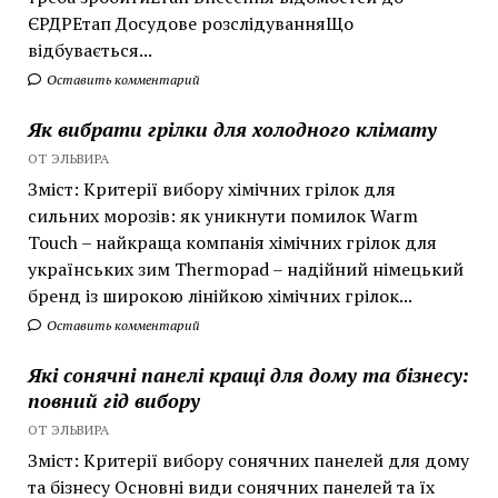
ЄРДРЕтап Досудове розслідуванняЩо
відбувається...
Оставить комментарий
Як вибрати грілки для холодного клімату
ОТ ЭЛЬВИРА
Зміст: Критерії вибору хімічних грілок для
сильних морозів: як уникнути помилок Warm
Touch – найкраща компанія хімічних грілок для
українських зим Thermopad – надійний німецький
бренд із широкою лінійкою хімічних грілок...
Оставить комментарий
Які сонячні панелі кращі для дому та бізнесу:
повний гід вибору
ОТ ЭЛЬВИРА
Зміст: Критерії вибору сонячних панелей для дому
та бізнесу Основні види сонячних панелей та їх