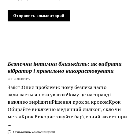
Безпечна інтимна близькість: як вибрати
вібратор і правильно використовувати
ОТ ЭЛЬВИРА
Зміст:Опис проблеми: чому безпека часто
залишається поза увагоюЧому це насправді
важливо вирішитиРішення крок за крокомКрок
Обирайте виключно медичний силікон, скло чи
металКрок Використовуйте бар\'єрний захист при
...
Оставить комментарий