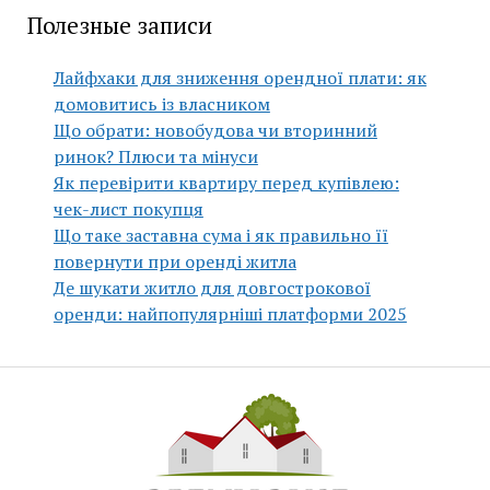
Полезные записи
Лайфхаки для зниження орендної плати: як
домовитись із власником
Що обрати: новобудова чи вторинний
ринок? Плюси та мінуси
Як перевірити квартиру перед купівлею:
чек-лист покупця
Що таке заставна сума і як правильно її
повернути при оренді житла
Де шукати житло для довгострокової
оренди: найпопулярніші платформи 2025