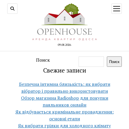
открыт
меню
09.08.2026
Поиск
Поиск
Свежие записи
Безпечна інтимна близькість: як вибрати
вібратор і правильно використовувати
Обзор магазина Radioshop для покупки
паяльников онлайн
Як відбувається кримінальне провадження:
основні етапи
Як вибрати грілки для холодного клімату