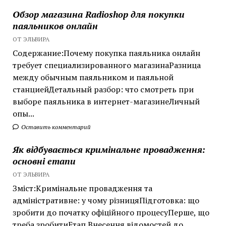
Обзор магазина Radioshop для покупки
паяльников онлайн
ОТ ЭЛЬВИРА
Содержание:Почему покупка паяльника онлайн
требует специализированного магазинаРазница
между обычным паяльником и паяльной
станциейДетальный разбор: что смотреть при
выборе паяльника в интернет-магазинеЛичный
опы...
Оставить комментарий
Як відбувається кримінальне провадження:
основні етапи
ОТ ЭЛЬВИРА
Зміст:Кримінальне провадження та
адміністративне: у чому різницяПідготовка: що
зробити до початку офіційного процесуПерше, що
треба зробитиЕтап Внесення відомостей до