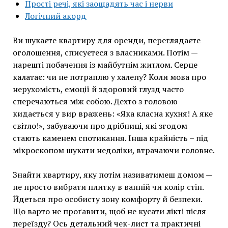
Прості речі, які заощадять час і нерви
Логічний акорд
Ви шукаєте квартиру для оренди, переглядаєте
оголошення, списуєтеся з власниками. Потім —
нарешті побачення із майбутнім житлом. Серце
калатає: чи не потраплю у халепу? Коли мова про
нерухомість, емоції й здоровий глузд часто
сперечаються між собою. Дехто з головою
кидається у вир вражень: «Яка класна кухня! А яке
світло!», забуваючи про дрібниці, які згодом
стають каменем спотикання. Інша крайність – під
мікроскопом шукати недоліки, втрачаючи головне.
Знайти квартиру, яку потім називатимеш домом —
не просто вибрати плитку в ванній чи колір стін.
Йдеться про особисту зону комфорту й безпеки.
Що варто не проґавити, щоб не кусати лікті після
переїзду? Ось детальний чек-лист та практичні