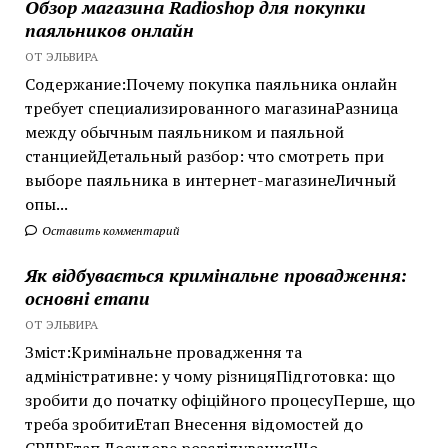
Обзор магазина Radioshop для покупки
паяльников онлайн
ОТ ЭЛЬВИРА
Содержание:Почему покупка паяльника онлайн
требует специализированного магазинаРазница
между обычным паяльником и паяльной
станциейДетальный разбор: что смотреть при
выборе паяльника в интернет-магазинеЛичный
опы...
Оставить комментарий
Як відбувається кримінальне провадження:
основні етапи
ОТ ЭЛЬВИРА
Зміст:Кримінальне провадження та
адміністративне: у чому різницяПідготовка: що
зробити до початку офіційного процесуПерше, що
треба зробитиЕтап Внесення відомостей до