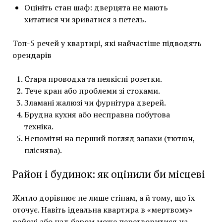
Оцініть стан шаф: дверцята не мають
хитатися чи зриватися з петель.
Топ-5 речей у квартирі, які найчастіше підводять
орендарів
Стара проводка та неякісні розетки.
Тече кран або проблеми зі стоками.
Зламані жалюзі чи фурнітура дверей.
Брудна кухня або несправна побутова
техніка.
Непомітні на перший погляд запахи (тютюн,
пліснява).
Район і будинок: як оцінили би місцеві
Житло дорівнює не лише стінам, а й тому, що їх
оточує. Навіть ідеальна квартира в «мертвому»
районі або над баром може перетворитися на