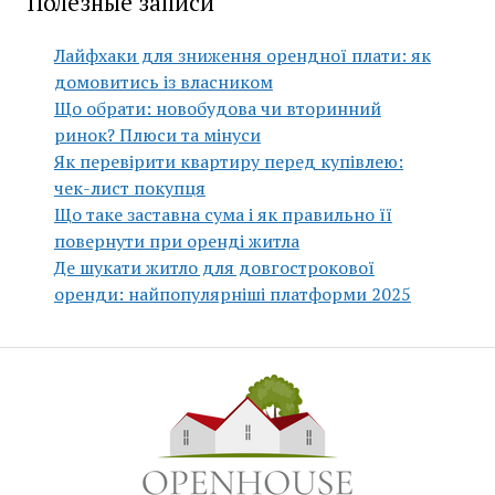
Полезные записи
Лайфхаки для зниження орендної плати: як
домовитись із власником
Що обрати: новобудова чи вторинний
ринок? Плюси та мінуси
Як перевірити квартиру перед купівлею:
чек-лист покупця
Що таке заставна сума і як правильно її
повернути при оренді житла
Де шукати житло для довгострокової
оренди: найпопулярніші платформи 2025