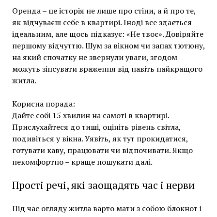
Оренда – це історія не лише про стіни, а й про те,
як відчуваєш себе в квартирі. Іноді все здається
ідеальним, але щось підказує: «Не твоє». Довіряйте
першому відчуттю. Шум за вікном чи запах тютюну,
на який спочатку не звернули уваги, згодом
можуть зіпсувати враження від навіть найкращого
житла.
Корисна порада:
Дайте собі 15 хвилин на самоті в квартирі.
Прислухайтеся до тиші, оцініть рівень світла,
подивіться у вікна. Уявіть, як тут прокидатися,
готувати каву, працювати чи відпочивати. Якщо
некомфортно – краще пошукати далі.
Прості речі, які заощадять час і нерви
Під час огляду житла варто мати з собою блокнот і