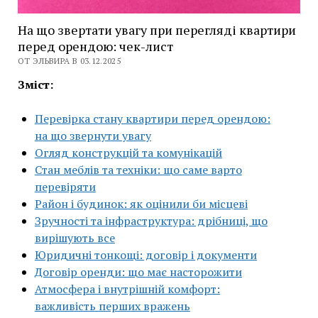
На що звертати увагу при перегляді квартири
перед орендою: чек-лист
ОТ ЭЛЬВИРА В 03.12.2025
Зміст:
Перевірка стану квартири перед орендою:
на що звернути увагу
Огляд конструкцій та комунікацій
Стан меблів та техніки: що саме варто
перевіряти
Район і будинок: як оцінили би місцеві
Зручності та інфраструктура: дрібниці, що
вирішують все
Юридичні тонкощі: договір і документи
Договір оренди: що має насторожити
Атмосфера і внутрішній комфорт:
важливість перших вражень