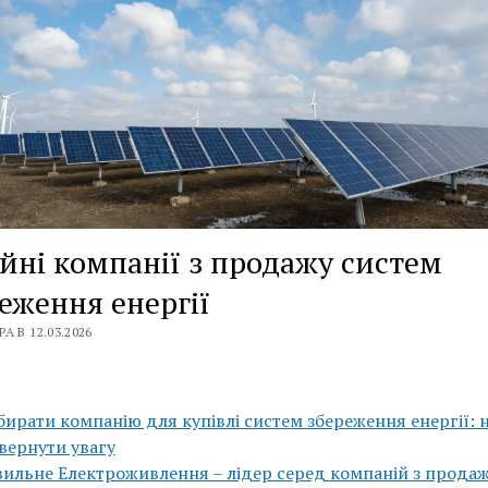
йні компанії з продажу систем
еження енергії
А В 12.03.2026
бирати компанію для купівлі систем збереження енергії: 
вернути увагу
ильне Електроживлення – лідер серед компаній з прода