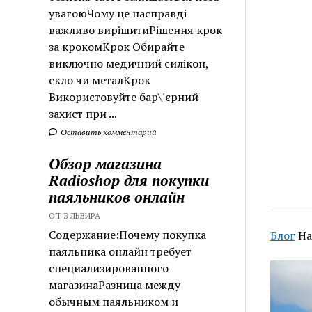
увагоюЧому це насправді
важливо вирішитиРішення крок
за крокомКрок Обирайте
виключно медичний силікон,
скло чи металКрок
Використовуйте бар\'єрний
захист при ...
Оставить комментарий
Обзор магазина
Radioshop для покупки
паяльников онлайн
ОТ ЭЛЬВИРА
Содержание:Почему покупка
Блог
На
паяльника онлайн требует
специализированного
магазинаРазница между
обычным паяльником и