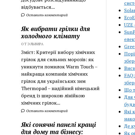
сист
відбувається...
Sola
Оставить комментарий
EcoE
UZE 
Як вибрати грілки для
SunP
холодного клімату
елек
ОТ ЭЛЬВИРА
Gree
Зміст: Критерії вибору хімічних
Порі
грілок для сильних морозів: як
збер
уникнути помилок Warm Touch –
Висн
найкраща компанія хімічних
FAQ:
грілок для українських зим
збер
Thermopad – надійний німецький
Що т
бренд із широкою лінійкою
Для 
хімічних грілок...
буди
Які 
Оставить комментарий
нако
Які сонячні панелі кращі
Де к
для дому та бізнесу:
Як о