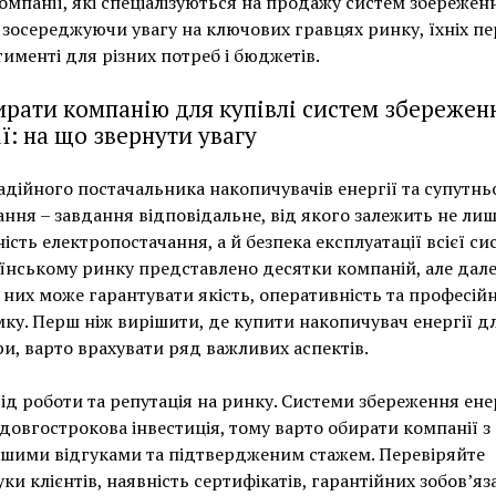
омпанії, які спеціалізуються на продажу систем збережен
, зосереджуючи увагу на ключових гравцях ринку, їхніх пе
тименті для різних потреб і бюджетів.
ирати компанію для купівлі систем збережен
ї: на що звернути увагу
адійного постачальника накопичувачів енергії та супутнь
ння – завдання відповідальне, від якого залежить не ли
ність електропостачання, а й безпека експлуатації всієї си
їнському ринку представлено десятки компаній, але дале
 них може гарантувати якість, оперативність та професій
ку. Перш ніж вирішити, де купити накопичувач енергії д
и, варто врахувати ряд важливих аспектів.
ід роботи та репутація на ринку. Системи збереження ене
 довгострокова інвестиція, тому варто обирати компанії з
шими відгуками та підтвердженим стажем. Перевіряйте
уки клієнтів, наявність сертифікатів, гарантійних зобов’яз