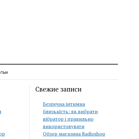
атьи
Свежие записи
Безпечна інтимна
и
близькість: як вибрати
вібратор і правильно
використовувати
op
Обзор магазина Radioshop