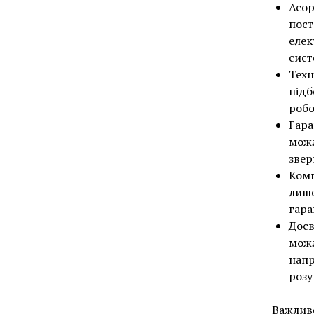
Асор
пост
елек
сист
Техн
підб
робо
Гара
можл
звер
Комп
лише
гара
Досв
можл
напр
розу
Важливо