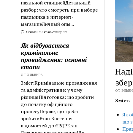
паяльной станциейДетальный
разбор: что смотреть при выборе
паяльника в интернет-
магазинеЛичный опы...
Оставить комментарий
Як відбувається
кримінальне
провадження: основні
етапи
Наді
ОТ ЭЛЬВИРА
збер
Зміст:Кримінальне провадження
та адміністративне: у чому
ОТ ЭЛЬВИР
різницяПідготовка: що зробити
Зміст:
до початку офіційного
процесуПерше, що треба
Як о
зробитиЕтап Внесення
що з
відомостей до ЄРДРЕтап
Прав
Досудове розслідуванняЩо