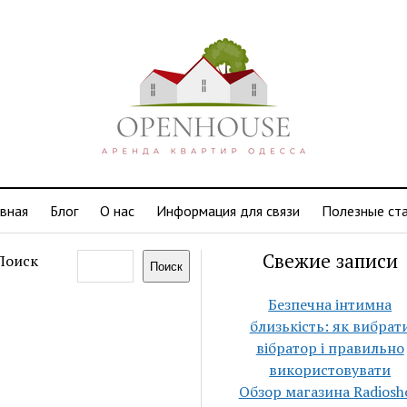
авная
Блог
О нас
Информация для связи
Полезные ст
Свежие записи
Поиск
Поиск
Безпечна інтимна
близькість: як вибрат
вібратор і правильно
використовувати
Обзор магазина Radiosh