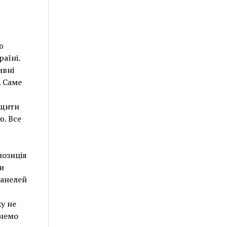
ю
аїні.
ивні
. Саме
ищити
ю. Все
позиція
и
панелей
у не
янемо