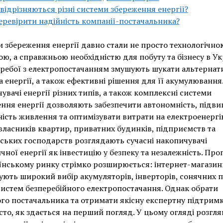
відрізняються різні системи збереження енергії?
еревірити надійність компанії-постачальника?
 збереження енергії давно стали не просто технологічно
ю, а справжньою необхідністю для побуту та бізнесу в Укр
еребої з електропостачанням змушують шукати альтернат
 енергії, а також ефективні рішення для її акумулювання
увачі енергії різних типів, а також комплексні системи
ння енергії дозволяють забезпечити автономність, підв
ність живлення та оптимізувати витрати на електроенергі
власників квартир, приватних будинків, підприємств та
ьких господарств розглядають сучасні накопичувачі
чної енергії як інвестицію у безпеку та незалежність. Про
їнському ринку стрімко розширюється: інтернет-магазин
ють широкий вибір акумуляторів, інверторів, сонячних 
 систем безперебійного електропостачання. Однак обрати
го постачальника та отримати якісну експертну підтримк
сто, як здається на перший погляд. У цьому огляді розгл