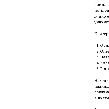
комплек
потрібн
житло е
уникнут
Критері
Ориг
Опер
Наяв
Адек
Відп
Накопич
надлишк
сонячна
відклю