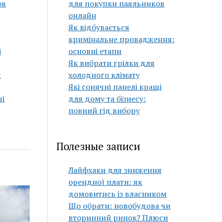
ов
для покупки паяльников
онлайн
Як відбувається
кримінальне провадження:
і
основні етапи
Як вибрати грілки для
я
холодного клімату
Які сонячні панелі кращі
щі
для дому та бізнесу:
повний гід вибору
Полезные записи
Лайфхаки для зниження
орендної плати: як
домовитись із власником
Що обрати: новобудова чи
вторинний ринок? Плюси