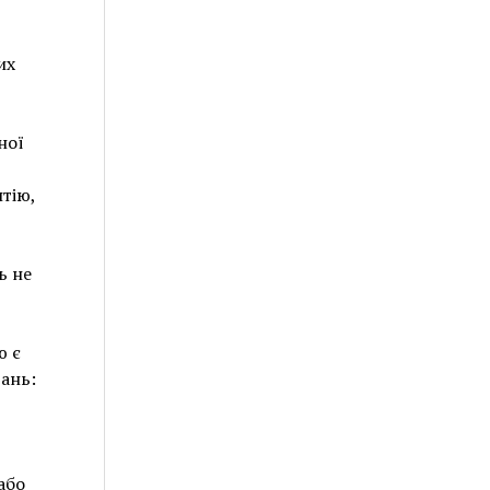
их
ної
нтію,
ь не
ю є
ань:
або