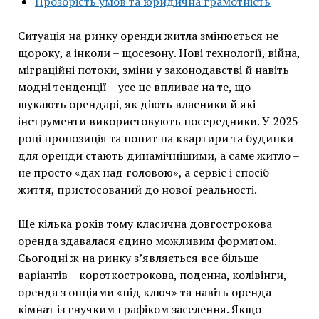
Прозорість умов та юридична грамотність
Ситуація на ринку оренди житла змінюється не
щороку, а інколи – щосезону. Нові технології, війна,
міграційні потоки, зміни у законодавстві й навіть
модні тенденції – усе це впливає на те, що
шукають орендарі, як діють власники й які
інструменти використовують посередники. У 2025
році пропозиція та попит на квартири та будинки
для оренди стають динамічнішими, а саме житло –
не просто «дах над головою», а сервіс і спосіб
життя, пристосований до нової реальності.
Ще кілька років тому класична довгострокова
оренда здавалася єдино можливим форматом.
Сьогодні ж на ринку з’являється все більше
варіантів – короткострокова, поденна, колівінги,
оренда з опціями «під ключ» та навіть оренда
кімнат із гнучким графіком заселення. Якщо