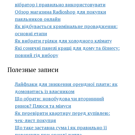
вібратор і правильно використовувати
Обзор магазина Radioshop для покупки
паяльников онлайн
Як відбувається кримінальне провадження:
основні етапи
Як вибрати грілки для холодного клімату
Які сонячні панелі кращі для дому та бізнесу:
повний гід вибору
Полезные записи
Лайфхаки для зниження орендної плати: як
домовитись із власником
Що обрати: новобудова чи вторинний
ринок? Плюси та мінуси
Як перевірити квартиру перед купівлею:
чек-лист покупця
Що таке заставна сума і як правильно її
повернути при оренді житла