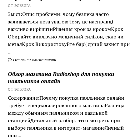
ОТ ЭЛЬВИРА
Зміст:Опис проблеми: чому безпека часто
залишається поза увагоюЧому це насправді
важливо вирішитиРішення крок за крокомКрок
Обирайте виключно медичний силікон, скло чи
металКрок Використовуйте бар\'єрний захист при
...
Оставить комментарий
Обзор магазина Radioshop для покупки
паяльников онлайн
ОТ ЭЛЬВИРА
Содержание:Почему покупка паяльника онлайн
требует специализированного магазинаРазница
между обычным паяльником и паяльной
станциейДетальный разбор: что смотреть при
выборе паяльника в интернет-магазинеЛичный
опы...