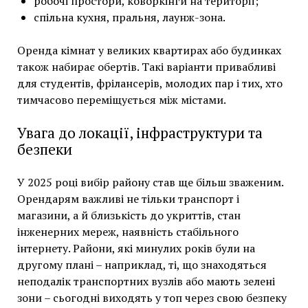
робочі простори, коворкінги на території;
спільна кухня, пральня, лаунж-зона.
Оренда кімнат у великих квартирах або будинках
також набирає обертів. Такі варіанти привабливі
для студентів, фрілансерів, молодих пар і тих, хто
тимчасово переміщується між містами.
Увага до локації, інфраструктури та
безпеки
У 2025 році вибір району став ще більш зваженим.
Орендарям важливі не тільки транспорт і
магазини, а й близькість до укриттів, стан
інженерних мереж, наявність стабільного
інтернету. Райони, які минулих років були на
другому плані – наприклад, ті, що знаходяться
неподалік транспортних вузлів або мають зелені
зони – сьогодні виходять у топ через свою безпеку