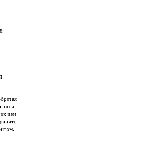
й
я
обретая
, но и
их цен
хранить
ентом.