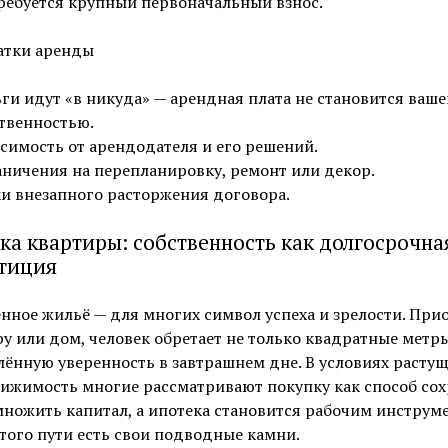
ребуется крупный первоначальный взнос.
атки аренды
ги идут «в никуда» — арендная плата не становится ваше
твенностью.
симость от арендодателя и его решений.
ничения на перепланировку, ремонт или декор.
и внезапного расторжения договора.
ка квартиры: собственность как долгосрочна
тиция
нное жильё — для многих символ успеха и зрелости. При
у или дом, человек обретает не только квадратные метры
ённую уверенность в завтрашнем дне. В условиях растущ
ижимость многие рассматривают покупку как способ со
ножить капитал, а ипотека становится рабочим инструм
этого пути есть свои подводные камни.