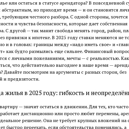
лье или остаться в статусе арендатора? В повседневной с
 абстрактным, но приходит время — и он становится лич
 требующим честного разбора. С одной стороны, хочется
ности и чувства безопасности, которые дает собственная
а. С другой — так манит свобода менять город, район, п
ез привязки к ипотеке. В 2025 году ставки меняются не т
но и в головах: границы между «надо иметь свое» и «глав
т» как будто размылись еще сильнее. Финансовый вопро
тся с личными пожеланиями, мечты — с реальностью. Как
ться, что действительно выгоднее в наше время — аренд
? Давайте посмотрим на аргументы с разных сторон, без
 и предвзятости.
а жилья в 2025 году: гибкость и неопределён
вартиру — значит остаться в движении. Для тех, кто част
 работает дистанционно или просто любит перемены, аре
деальное решение. Она не требует крупных вложений на с
ет быстро переехать, если обстоятельства поменялись, а