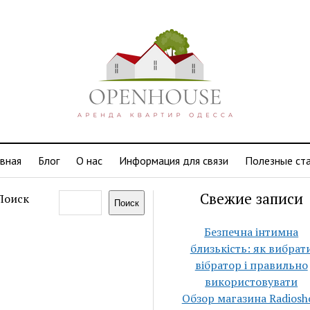
авная
Блог
О нас
Информация для связи
Полезные ст
Свежие записи
Поиск
Поиск
Безпечна інтимна
близькість: як вибрат
вібратор і правильно
використовувати
Обзор магазина Radiosh