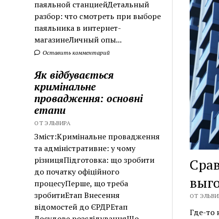
паяльной станциейДетальный
разбор: что смотреть при выборе
паяльника в интернет-
магазинеЛичный опы...
Оставить комментарий
Як відбувається
кримінальне
провадження: основні
етапи
ОТ ЭЛЬВИРА
Зміст:Кримінальне провадження
та адміністративне: у чому
різницяПідготовка: що зробити
Срав
до початку офіційного
выго
процесуПерше, що треба
зробитиЕтап Внесення
ОТ ЭЛЬВИР
відомостей до ЄРДРЕтап
Где-то 
Досудове розслідуванняЩо