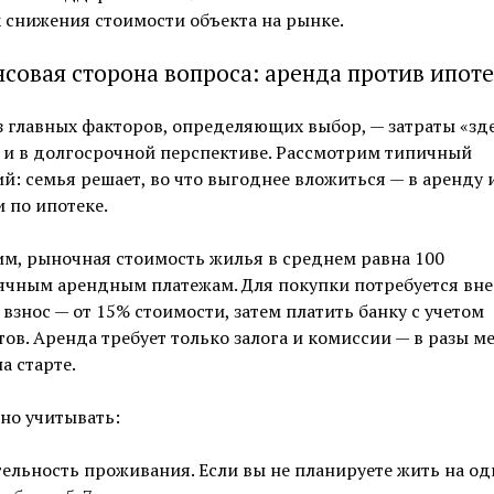
 снижения стоимости объекта на рынке.
совая сторона вопроса: аренда против ипот
 главных факторов, определяющих выбор, — затраты «зде
 и в долгосрочной перспективе. Рассмотрим типичный
й: семья решает, во что выгоднее вложиться — в аренду 
 по ипотеке.
м, рыночная стоимость жилья в среднем равна 100
ячным арендным платежам. Для покупки потребуется вне
взнос — от 15% стоимости, затем платить банку с учетом
ов. Аренда требует только залога и комиссии — в разы 
на старте.
но учитывать:
ельность проживания. Если вы не планируете жить на о