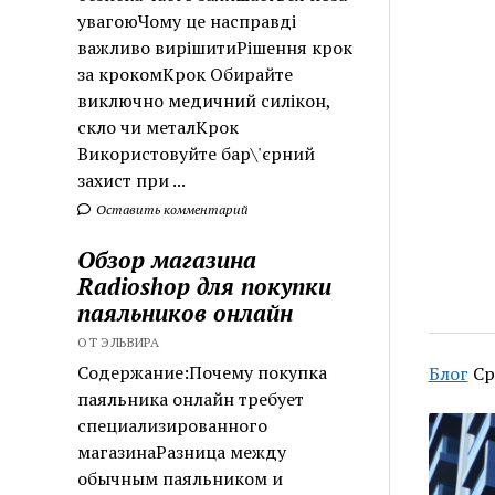
увагоюЧому це насправді
важливо вирішитиРішення крок
за крокомКрок Обирайте
виключно медичний силікон,
скло чи металКрок
Використовуйте бар\'єрний
захист при ...
Оставить комментарий
Обзор магазина
Radioshop для покупки
паяльников онлайн
ОТ ЭЛЬВИРА
Содержание:Почему покупка
Блог
Ср
паяльника онлайн требует
специализированного
магазинаРазница между
обычным паяльником и