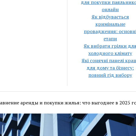
для покупки паяльник
онлайн
Як відбувається
кримінальне
провадження: основн
етапи
Як вибрати грілки дл
холодного клімату
Які сонячні панелі кра
для дому та бізнесу:
повний гід вибору
авнение аренды и покупки жилья: что выгоднее в 2025 г