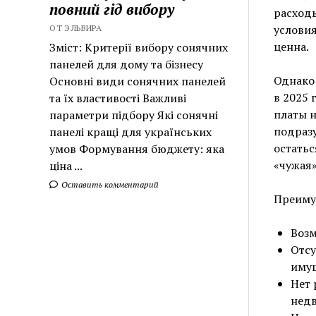
повний гід вибору
расходы
условия
ОТ ЭЛЬВИРА
ценна.
Зміст: Критерії вибору сонячних
панелей для дому та бізнесу
Однако 
Основні види сонячних панелей
в 2025 
та їх властивості Важливі
платы н
параметри підбору Які сонячні
подразу
панелі кращі для українських
остатьс
умов Формування бюджету: яка
«чужая»
ціна ...
Оставить комментарий
Преиму
Возм
Отсу
имущ
Нет 
нед