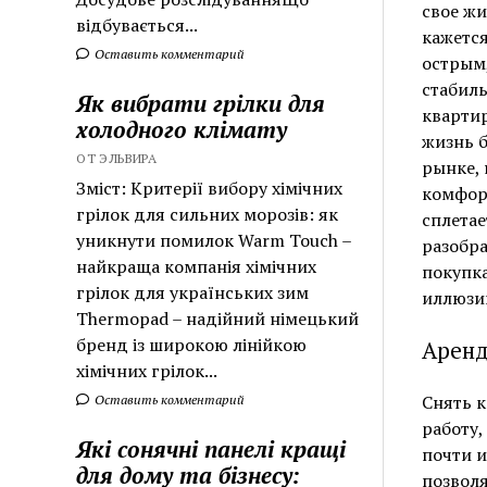
свое жи
відбувається...
кажется
Оставить комментарий
острым,
стабиль
Як вибрати грілки для
квартир
холодного клімату
жизнь б
ОТ ЭЛЬВИРА
рынке, 
Зміст: Критерії вибору хімічних
комфор
грілок для сильних морозів: як
сплетае
уникнути помилок Warm Touch –
разобра
найкраща компанія хімічних
покупка
грілок для українських зим
иллюзий
Thermopad – надійний німецький
бренд із широкою лінійкою
Аренд
хімічних грілок...
Снять к
Оставить комментарий
работу,
Які сонячні панелі кращі
почти и
для дому та бізнесу:
позволя