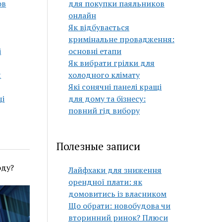
ов
для покупки паяльников
онлайн
Як відбувається
кримінальне провадження:
і
основні етапи
Як вибрати грілки для
я
холодного клімату
Які сонячні панелі кращі
щі
для дому та бізнесу:
повний гід вибору
Полезные записи
оду?
Лайфхаки для зниження
орендної плати: як
домовитись із власником
Що обрати: новобудова чи
вторинний ринок? Плюси