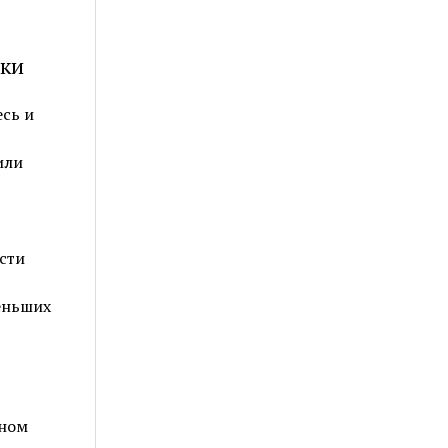
еки
сь и
или
сти
меньших
дном