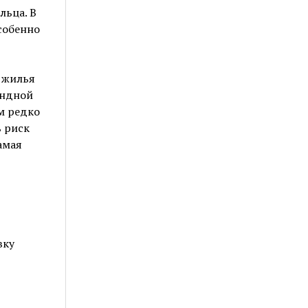
льца. В
собенно
 жилья
ендной
м редко
ь риск
амая
вку