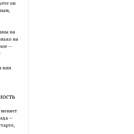
уете он
ным,
ланы на
олько на
ное —
с
а или
ность
о меняет
нда —
тарте,