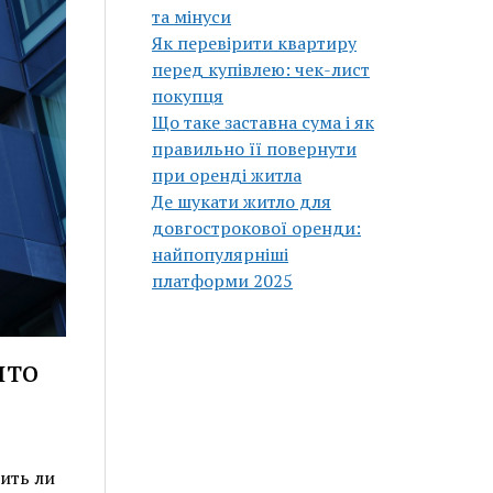
та мінуси
Як перевірити квартиру
перед купівлею: чек-лист
покупця
Що таке заставна сума і як
правильно її повернути
при оренді житла
Де шукати житло для
довгострокової оренди:
найпопулярніші
платформи 2025
что
ить ли