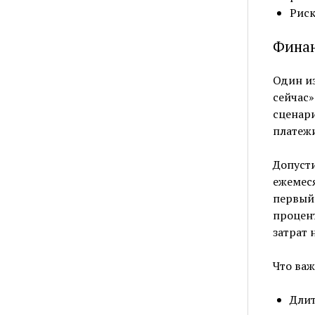
Риск
Финан
Один из
сейчас»
сценари
платежи
Допусти
ежемес
первый 
процент
затрат 
Что важ
Длит