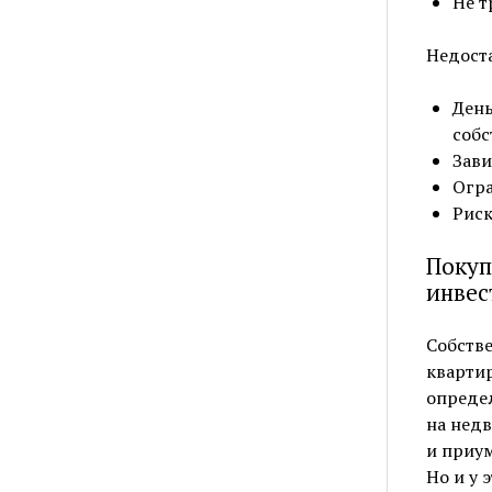
Не т
Недост
День
собс
Зави
Огра
Риск
Покуп
инвес
Собстве
квартир
определ
на недв
и приум
Но и у 