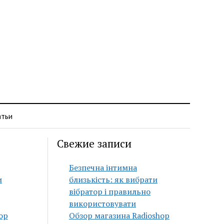
атьи
Свежие записи
Безпечна інтимна
и
близькість: як вибрати
вібратор і правильно
використовувати
op
Обзор магазина Radioshop