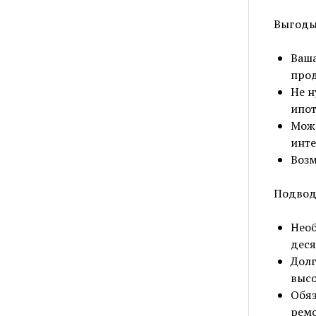
Выгоды
Ваша
прод
Не н
ипот
Можн
инте
Возм
Подвод
Необ
деся
Долг
высо
Обяз
ремо