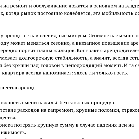
 на ремонт и обслуживание ложатся в основном на владе
х, когда рынок постоянно колеблется, эта мобильность о
у аренды есть и очевидные минусы. Стоимость съёмного
году может меняться сезонно, а внезапное повышение ар
ередко портит планы жильцов. Контракт с арендодателе
мевает долгосрочную стабильность, а значит, всегда ест
я без крыши над головой в неподходящий момент. И та с
 квартира всегда напоминает: здесь ты только гость.
щества аренды
ожность сменить жильё без сложных процедур.
тствие расходов на капремонт, крупные поломки, страхо
ества.
риска потерять крупную сумму в случае падения цен на
вижимость.