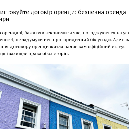
истовуйте договір оренди: безпечна оренда
ири
 орендарі, бажаючи зекономити час, погоджуються на ус
ності, не задумуючись про юридичний бік угоди. Але са
ння договору оренди житла надає вам офіційний статус
я і захищає права обох сторін.