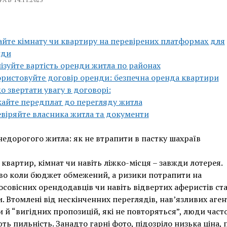
йте кімнату чи квартиру на перевірених платформах для
нди
ізуйте вартість оренди житла по районах
ристовуйте договір оренди: безпечна оренда квартири
о звертати увагу в договорі:
айте передплат до перегляду житла
віряйте власника житла та документи
едорогого житла: як не втрапити в пастку шахраїв
квартир, кімнат чи навіть ліжко-місця – завжди лотерея.
во коли бюджет обмежений, а ризики потрапити на
совісних орендодавців чи навіть відвертих аферистів ст
 Втомлені від нескінченних переглядів, нав’язливих агент
 й “вигідних пропозицій, які не повторяться”, люди част
ть пильність. Занадто гарні фото, підозріло низька ціна, п