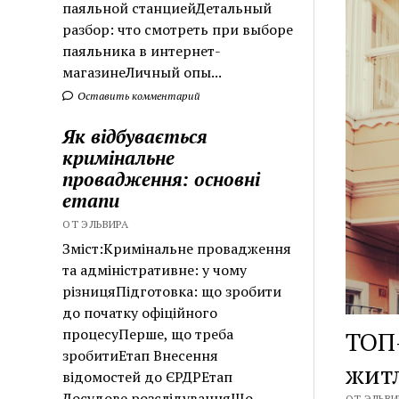
паяльной станциейДетальный
разбор: что смотреть при выборе
паяльника в интернет-
магазинеЛичный опы...
Оставить комментарий
Як відбувається
кримінальне
провадження: основні
етапи
ОТ ЭЛЬВИРА
Зміст:Кримінальне провадження
та адміністративне: у чому
різницяПідготовка: що зробити
до початку офіційного
процесуПерше, що треба
ТОП-
зробитиЕтап Внесення
житл
відомостей до ЄРДРЕтап
Досудове розслідуванняЩо
ОТ ЭЛЬВИР