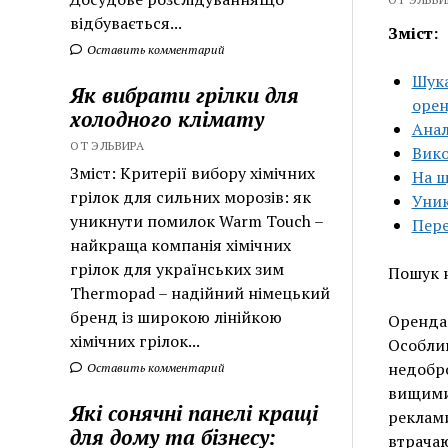
відбувається...
Зміст:
Оставить комментарий
Шука
Як вибрати грілки для
оре
холодного клімату
Анал
ОТ ЭЛЬВИРА
Вико
Зміст: Критерії вибору хімічних
На щ
грілок для сильних морозів: як
Уник
уникнути помилок Warm Touch –
Пере
найкраща компанія хімічних
грілок для українських зим
Пошук н
Thermopad – надійний німецький
бренд із широкою лінійкою
Оренда 
хімічних грілок...
Особли
недобро
Оставить комментарий
вищими.
Які сонячні панелі кращі
реклами
для дому та бізнесу:
втрачаю