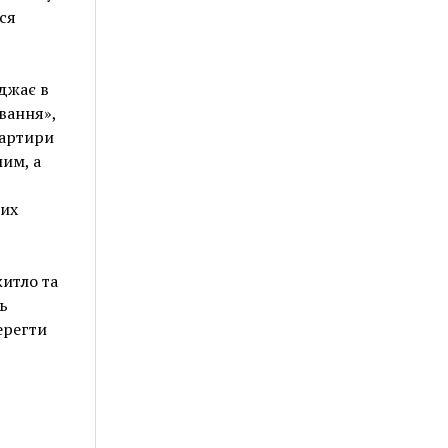
ся
жджає в
вання»,
вартири
шим, а
вих
итло та
ь
ерегти