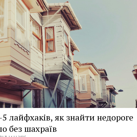
5 лайфхаків, як знайти недороге
о без шахраїв
А В 14.11.2025