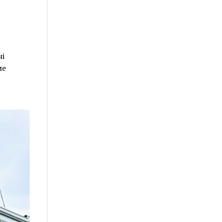
ні
ме