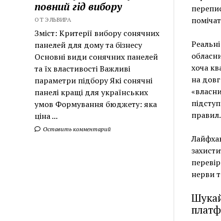
повний гід вибору
перепис
помічат
ОТ ЭЛЬВИРА
Зміст: Критерії вибору сонячних
Реальні
панелей для дому та бізнесу
обласни
Основні види сонячних панелей
хоча кв
та їх властивості Важливі
на довг
параметри підбору Які сонячні
«власни
панелі кращі для українських
підступ
умов Формування бюджету: яка
правил.
ціна ...
Оставить комментарий
Лайфхак
захисти
перевір
нерви т
Шукай
платф