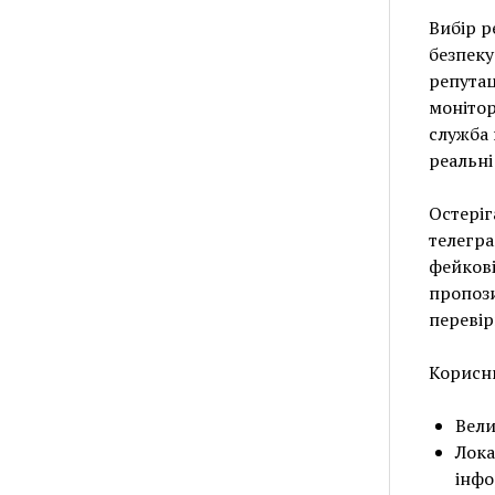
Вибір р
безпеку
репутац
монітор
служба 
реальні
Остеріг
телегра
фейкові
пропози
перевір
Корисни
Вели
Лока
інфо