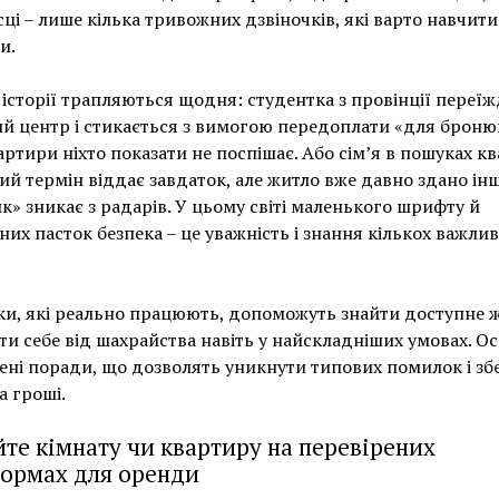
ці – лише кілька тривожних дзвіночків, які варто навчити
и.
 історії трапляються щодня: студентка з провінції переї
й центр і стикається з вимогою передоплати «для броню
артири ніхто показати не поспішає. Або сім’я в пошуках к
ий термін віддає завдаток, але житло вже давно здано ін
к» зникає з радарів. У цьому світі маленького шрифту й
них пасток безпека – це уважність і знання кількох важли
и, які реально працюють, допоможуть знайти доступне ж
ти себе від шахрайства навіть у найскладніших умовах. Ос
ені поради, що дозволять уникнути типових помилок і зб
а гроші.
те кімнату чи квартиру на перевірених
ормах для оренди