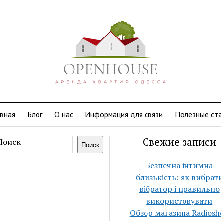
авная
Блог
О нас
Информация для связи
Полезные ст
Свежие записи
Поиск
Поиск
Безпечна інтимна
близькість: як вибрат
вібратор і правильно
використовувати
Обзор магазина Radiosh