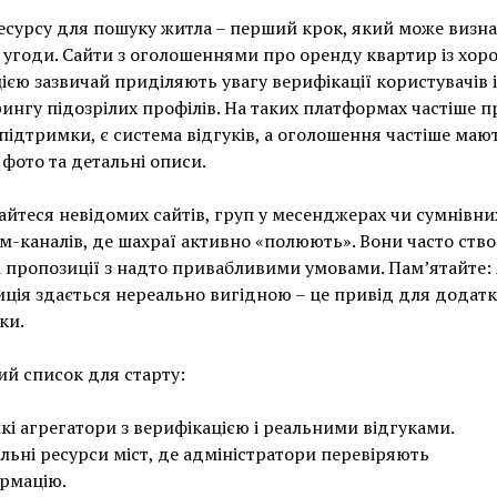
есурсу для пошуку житла – перший крок, який може визн
 угоди. Сайти з оголошеннями про оренду квартир із хо
ією зазвичай приділяють увагу верифікації користувачів і
ингу підозрілих профілів. На таких платформах частіше 
підтримки, є система відгуків, а оголошення частіше маю
 фото та детальні описи.
айтеся невідомих сайтів, груп у месенджерах чи сумнівни
м-каналів, де шахраї активно «полюють». Вони часто ст
 пропозиції з надто привабливими умовами. Пам’ятайте:
ція здається нереально вигідною – це привід для додатк
ки.
й список для старту:
кі агрегатори з верифікацією і реальними відгуками.
льні ресурси міст, де адміністратори перевіряють
рмацію.