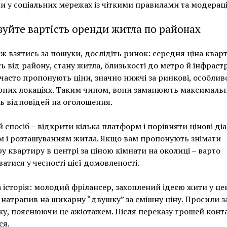
и у соціальних мережах із чіткими правилами та модерац
зуйте вартість оренди житла по районах
ж взятись за пошуки, дослідіть ринок: середня ціна квар
ь від району, стану житла, близькості до метро й інфраст
часто пропонують ціни, значно нижчі за ринкові, особлив
рних локаціях. Таким чином, вони заманюють максималь
ть відповідей на оголошення.
 спосіб – відкрити кілька платформ і порівняти цінові ді
м і розташуванням житла. Якщо вам пропонують знімати
у квартиру в центрі за ціною кімнати на околиці – варто
ватися у чесності цієї домовленості.
 історія: молодий фрілансер, захоплений ідеєю жити у це
 натрапив на шикарну “двушку” за смішну ціну. Просили 
ку, пояснюючи це ажіотажем. Після переказу грошей конт
ся.