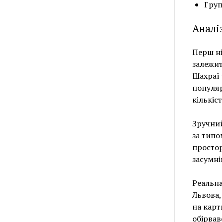
Груп
Аналі
Перш ні
залежит
Шахраї 
популя
кількіс
Зручний
за типо
простор
засумні
Реальна
Львова,
на карт
обірвав