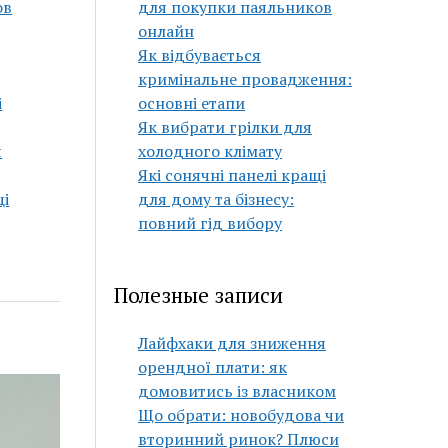
ов
для покупки паяльников
онлайн
Як відбувається
кримінальне провадження:
і
основні етапи
Як вибрати грілки для
я
холодного клімату
Які сонячні панелі кращі
щі
для дому та бізнесу:
повний гід вибору
Полезные записи
Лайфхаки для зниження
орендної плати: як
домовитись із власником
Що обрати: новобудова чи
вторинний ринок? Плюси