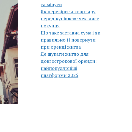
та мінуси
Як перевірити квартиру
перед купівлею: чек-лист
покупця
Що таке заставна сума і як
правильно її повернути
при оренді житла
Де шукати житло для
довгострокової оренди:
найпопулярніші
платформи 2025