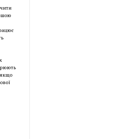
ачити
рошою
працює
ть
х
ворюють
 якщо
ової