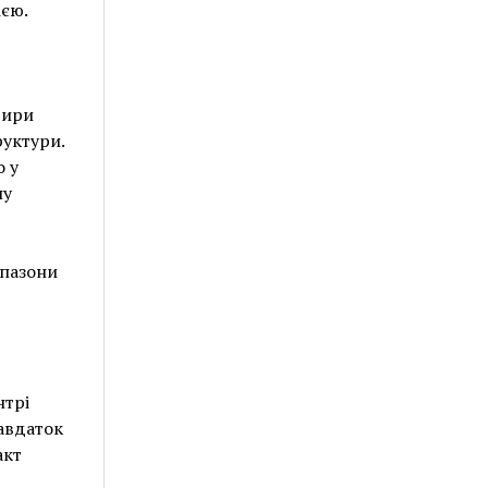
ією.
тири
руктури.
о у
ну
апазони
нтрі
завдаток
акт