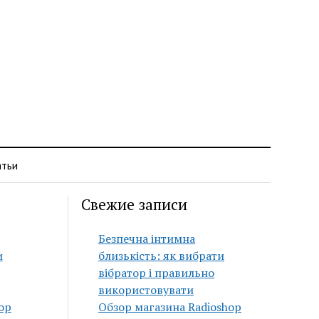
атьи
Свежие записи
Безпечна інтимна
и
близькість: як вибрати
вібратор і правильно
використовувати
op
Обзор магазина Radioshop