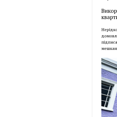
Викор
кварт
Нерідко
домовле
підписа
мешканц