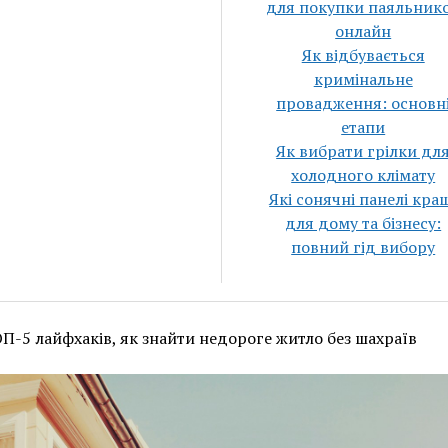
для покупки паяльник
онлайн
Як відбувається
кримінальне
провадження: основн
етапи
Як вибрати грілки дл
холодного клімату
Які сонячні панелі кра
для дому та бізнесу:
повний гід вибору
П-5 лайфхаків, як знайти недороге житло без шахраїв