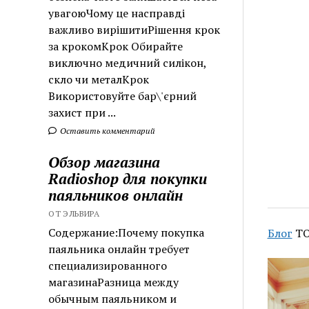
увагоюЧому це насправді
важливо вирішитиРішення крок
за крокомКрок Обирайте
виключно медичний силікон,
скло чи металКрок
Використовуйте бар\'єрний
захист при ...
Оставить комментарий
Обзор магазина
Radioshop для покупки
паяльников онлайн
ОТ ЭЛЬВИРА
Содержание:Почему покупка
Блог
ТО
паяльника онлайн требует
специализированного
магазинаРазница между
обычным паяльником и