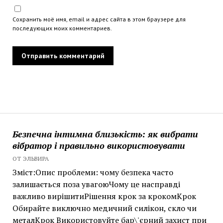
Сохранить моё имя, email и адрес сайта в этом браузере для
последующих моих комментариев.
Безпечна інтимна близькість: як вибрати
вібратор і правильно використовувати
ОТ ЭЛЬВИРА
Зміст:Опис проблеми: чому безпека часто
залишається поза увагоюЧому це насправді
важливо вирішитиРішення крок за крокомКрок
Обирайте виключно медичний силікон, скло чи
металКрок Використовуйте бар\'єрний захист при