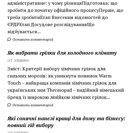
адміністративне: у чому різницяПідготовка: що
зробити до початку офіційного процесуПерше, що
треба зробитиЕтап Внесення відомостей до
ЄРДРЕтап Досудове розслідуванняЩо
відбувається...
Оставить комментарий
Як вибрати грілки для холодного клімату
ОТ ЭЛЬВИРА
Зміст: Критерії вибору хімічних грілок для
сильних морозів: як уникнути помилок Warm
Touch – найкраща компанія хімічних грілок для
українських зим Thermopad – надійний німецький
бренд із широкою лінійкою хімічних грілок...
Оставить комментарий
Які сонячні панелі кращі для дому та бізнесу:
повний гід вибору
ОТ ЭЛЬВИРА