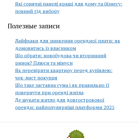
Які сонячні панелі кращі для дому та бізнесу:
повний гід вибору
Полезные записи
Лайфхаки для зниження орендної плати: як
домовитись із власником
Що обрати: новобудова чи вторинний
ринок? Плюси та мінуси
Як перевірити квартиру перед купівлею:
чек-лист покупця
Що таке заставна сума і як правильно її
повернути при оренді житла
Де шукати житло для довгострокової
оренди: найпопулярніші платформи 2025