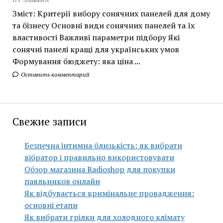
Зміст: Критерії вибору сонячних панелей для дому
та бізнесу Основні види сонячних панелей та їх
властивості Важливі параметри підбору Які
сонячні панелі кращі для українських умов
Формування бюджету: яка ціна ...
Оставить комментарий
Свежие записи
Безпечна інтимна близькість: як вибрати
вібратор і правильно використовувати
Обзор магазина Radioshop для покупки
паяльников онлайн
Як відбувається кримінальне провадження:
основні етапи
Як вибрати грілки для холодного клімату