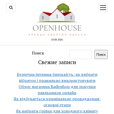
открыт
меню
10.08.2026
Поиск
Поиск
Свежие записи
Безпечна інтимна близькість: як вибрати
вібратор і правильно використовувати
Обзор магазина Radioshop для покупки
паяльников онлайн
Як відбувається кримінальне провадження:
основні етапи
Як вибрати грілки для холодного клімату