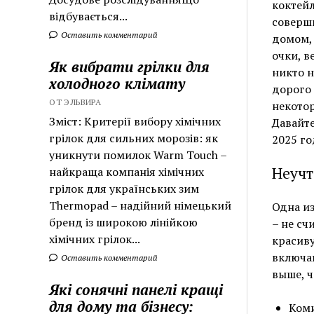
коктейл
відбувається...
соверши
Оставить комментарий
домом, 
очки, в
Як вибрати грілки для
никто н
холодного клімату
дорого 
ОТ ЭЛЬВИРА
некотор
Зміст: Критерії вибору хімічних
Давайте
грілок для сильних морозів: як
2025 го
уникнути помилок Warm Touch –
Неучт
найкраща компанія хімічних
грілок для українських зим
Thermopad – надійний німецький
Одна из
бренд із широкою лінійкою
– не сч
хімічних грілок...
красиву
включа
Оставить комментарий
выше, ч
Які сонячні панелі кращі
для дому та бізнесу:
Коми