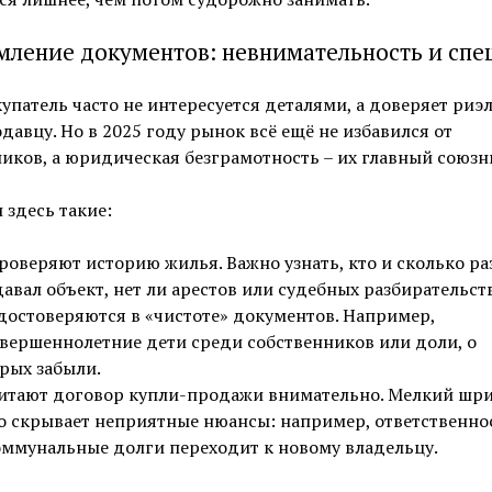
ление документов: невнимательность и спе
упатель часто не интересуется деталями, а доверяет риэ
давцу. Но в 2025 году рынок всё ещё не избавился от
ков, а юридическая безграмотность – их главный союзн
здесь такие:
роверяют историю жилья. Важно узнать, кто и сколько ра
авал объект, нет ли арестов или судебных разбирательств
достоверяются в «чистоте» документов. Например,
вершеннолетние дети среди собственников или доли, о
рых забыли.
итают договор купли-продажи внимательно. Мелкий шр
о скрывает неприятные нюансы: например, ответственно
оммунальные долги переходит к новому владельцу.