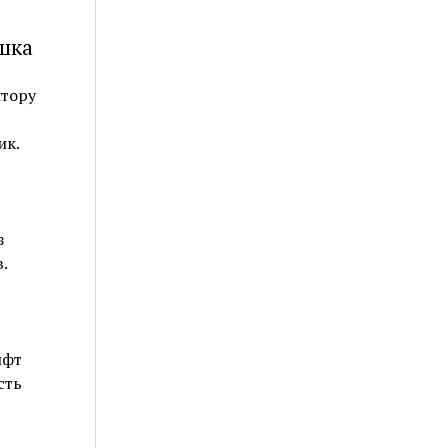
шка
лтору
ик.
з
.
ифт
сть