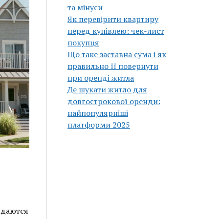
та мінуси
Як перевірити квартиру
перед купівлею: чек-лист
покупця
Що таке заставна сума і як
правильно її повернути
при оренді житла
Де шукати житло для
довгострокової оренди:
найпопулярніші
платформи 2025
ждаются