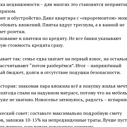
ка недвижимости – для многих это становится неприят
призом.
нт и обустройство. Даже квартира с «евроремонтом» мож
ебовать вложений. Плитка вдруг треснула, а в ванной не
ает розетки.
хование и платежи по кредиту. Не все банки указывают
ую стоимость кредита сразу.
ывает так: семье едва хватает на первый взнос, на осталь
ассчитывают “потом разберёмся”. Итог – напряжённый
й бюджет, долги и отсутствие подушки безопасности.
тория: знакомая пара вложила всё в покупку жилья мечт
олгода спали на надувном матрасе, потому что на мебель
уже не хватило. Новоселье затянулось, радость – испарил
еский совет: составьте максимально подробную смету
в, заложив 10-15% на непредвиденные траты. Лучше пус
ся лишнее, чем потом судорожно занимать.