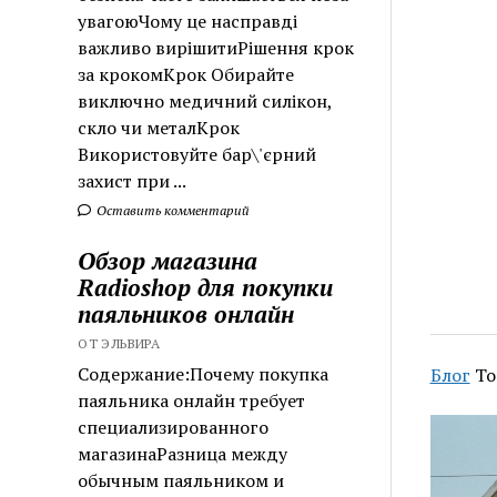
увагоюЧому це насправді
важливо вирішитиРішення крок
за крокомКрок Обирайте
виключно медичний силікон,
скло чи металКрок
Використовуйте бар\'єрний
захист при ...
Оставить комментарий
Обзор магазина
Radioshop для покупки
паяльников онлайн
ОТ ЭЛЬВИРА
Содержание:Почему покупка
Блог
То
паяльника онлайн требует
специализированного
магазинаРазница между
обычным паяльником и