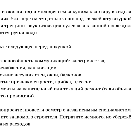
из жизни: одна молодая семья купила квартиру в «идеа
ии». Уже через месяц стало ясно: под свежей штукатурко
я трещины, звукоизоляция нулевая, а в ванной после до
ются ручьи воды.
ьте следующее перед покупкой:
тоспособность коммуникаций: электричества,
снабжения, канализации.
ояние несущих стен, окон, балконов.
тые признаки сырости, грибка, плесени.
менты на капитальный или текущий ремонт (если объявл
его проводили).
попросите провести осмотр с независимым специалистом
ите знакомого строителя. Потратите немного, но убережё
ных расходов.