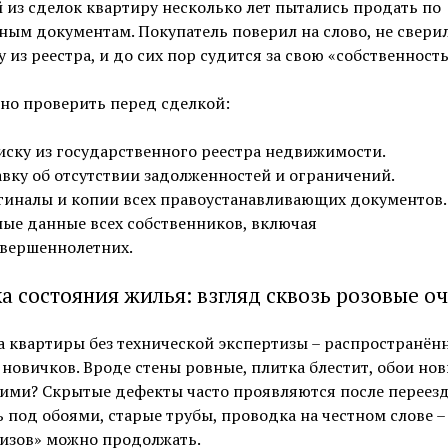
 из сделок квартиру несколько лет пытались продать по
ым документам. Покупатель поверил на слово, не свери
 из реестра, и до сих пор судится за свою «собственность
но проверить перед сделкой:
ску из государственного реестра недвижимости.
вку об отсутствии задолженностей и ограничений.
иналы и копии всех правоустанавливающих документов.
ые данные всех собственников, включая
вершеннолетних.
а состояния жилья: взгляд сквозь розовые о
 квартиры без технической экспертизы – распространён
новичков. Вроде стены ровные, плитка блестит, обои но
ними? Скрытые дефекты часто проявляются после переезд
 под обоями, старые трубы, проводка на честном слове –
изов» можно продолжать.