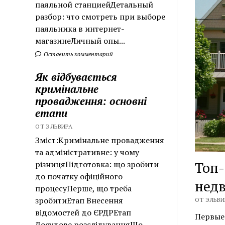
паяльной станциейДетальный
разбор: что смотреть при выборе
паяльника в интернет-
магазинеЛичный опы...
Оставить комментарий
Як відбувається
кримінальне
провадження: основні
етапи
ОТ ЭЛЬВИРА
Зміст:Кримінальне провадження
та адміністративне: у чому
Топ-
різницяПідготовка: що зробити
до початку офіційного
недв
процесуПерше, що треба
зробитиЕтап Внесення
ОТ ЭЛЬВИР
відомостей до ЄРДРЕтап
Первые
Досудове розслідуванняЩо