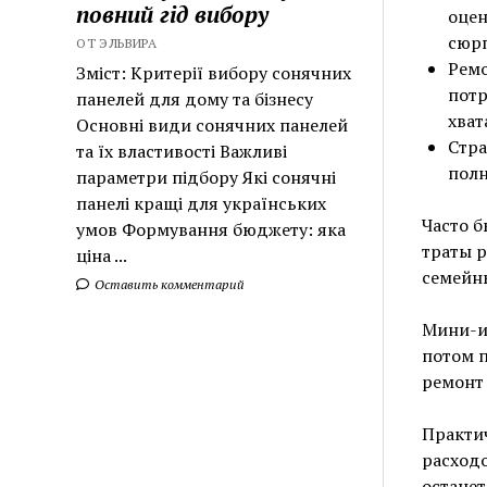
повний гід вибору
оцен
сюр
ОТ ЭЛЬВИРА
Ремо
Зміст: Критерії вибору сонячних
потр
панелей для дому та бізнесу
хват
Основні види сонячних панелей
Стра
та їх властивості Важливі
полн
параметри підбору Які сонячні
панелі кращі для українських
Часто б
умов Формування бюджету: яка
траты р
ціна ...
семейны
Оставить комментарий
Мини-ис
потом п
ремонт 
Практич
расходо
останет