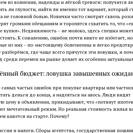
ем из волнения, надежды и лёгкой тревоги: получится ли
ть ли глупости, найти ли именно тот вариант, который с
а не головной болью. Новички часто смотрят сквозь розо
ерят громким обещаниям и торопятся схватить то, что «е
е купил». Недвижимость – не молоко, здесь спешка може
стоить. К сожалению, ошибок почти никто не избегает, но
ые из них – по-настоящему болезненны и легко предотв
 разберёмся, где чаще всего прячутся эти ловушки, и поч
д среди перемен на рынке делает их особенно актуальны
ённый бюджет: ловушка завышенных ожида
 самых частых ошибок при покупке квартиры или частно
итать деньги до конца, а надеяться на авось. Люди видят
ю цену в объявлении, прикидывают, что «потянут ипотек
ют мечтательный режим. Но реальная стоимость жилья в
ем кажется на старте. Почему?
ссии и налоги. Сборы агентства, государственная пошли