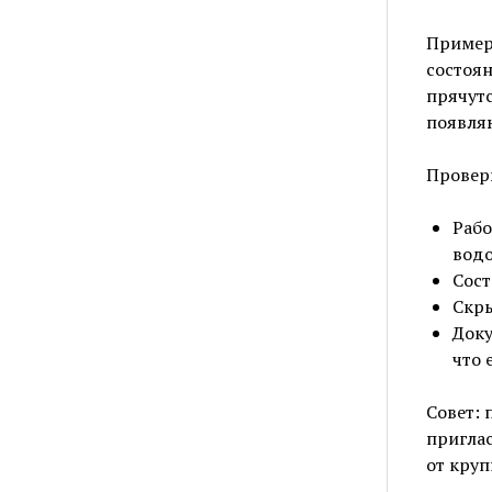
Пример 
состоян
прячутс
появля
Провер
Рабо
водо
Сост
Скры
Доку
что 
Совет: 
приглас
от круп