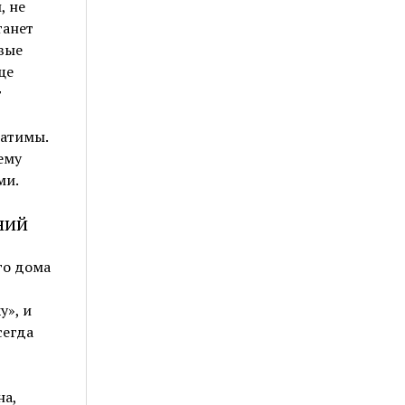
, не
танет
вые
ще
т
ратимы.
ему
ми.
ний
го дома
у», и
сегда
на,