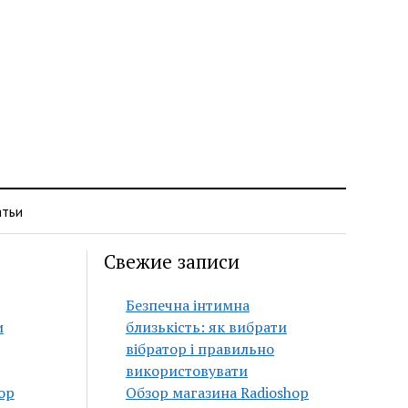
атьи
Свежие записи
Безпечна інтимна
и
близькість: як вибрати
вібратор і правильно
використовувати
op
Обзор магазина Radioshop