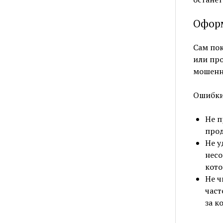
Оформ
Сам пок
или про
мошенни
Ошибки 
Не п
прод
Не у
несо
кото
Не ч
част
за к