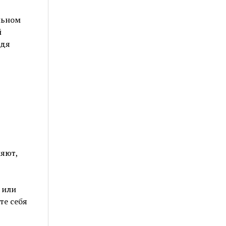
льном
й
ждя
яют,
 или
те себя