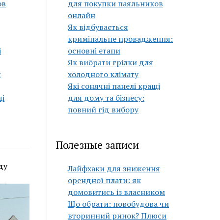
ов
для покупки паяльников
онлайн
Як відбувається
кримінальне провадження:
і
основні етапи
Як вибрати грілки для
я
холодного клімату
Які сонячні панелі кращі
щі
для дому та бізнесу:
повний гід вибору
Полезные записи
ду
Лайфхаки для зниження
орендної плати: як
домовитись із власником
Що обрати: новобудова чи
вторинний ринок? Плюси