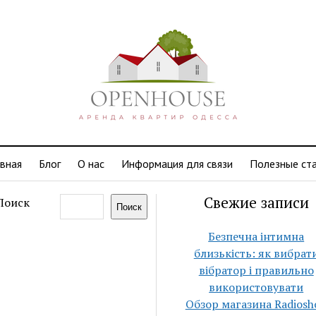
авная
Блог
О нас
Информация для связи
Полезные ст
Свежие записи
Поиск
Поиск
Безпечна інтимна
близькість: як вибрат
вібратор і правильно
використовувати
Обзор магазина Radiosh