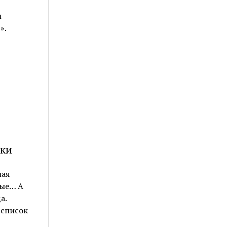
л
».
чки
ная
вые… А
а.
 список