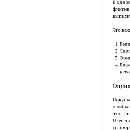
В одной
фиктивн
выписку
Что важ
Выпи
Спра
Ориг
Личн
несо
Оценк
Покупка
ошибка 
что за 
Плесень
«сюрпр