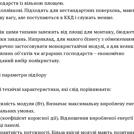
одарств із вільною площею.
оплівкові. Підходять для нестандартних поверхонь, маю
у вагу, але поступаються в ККД і служать менше.
іж цими типами залежить від площі для монтажу, бюджет
ки завдань. Наприклад, для малого бізнесу з обмеження
речно застосовувати монокристалічні модулі, а для велик
ових об’єктів чи аграрних господарств – економічно
аний вибір полікристалу.
 параметри підбору
 технічні характеристики, які слід порівнювати:
жність модуля (Вт). Визначає максимальну вироблену ен
еальних умовах.
(коефіцієнт корисної дії). Відношення виробленої енергії
і панелі.
рантність потужності. Більш якісні модулі мають позитив