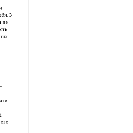
и
би. З
и не
ість
зних
-
ати
,
вого