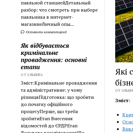
паяльной станциейДетальный
разбор: что смотреть при выборе
паяльника в интернет-
магазинеЛичный опы...
Оставить комментарий
Як відбувається
кримінальне
провадження: основні
етапи
Які 
ОТ ЭЛЬВИРА
бізн
Зміст:Кримінальне провадження
та адміністративне: у чому
ОТ ЭЛЬВИР
різницяПідготовка: що зробити
Зміст:
до початку офіційного
процесуПерше, що треба
Крит
зробитиЕтап Внесення
Осно
відомостей до ЄРДРЕтап
Важл
Досудове розслідуванняЩо