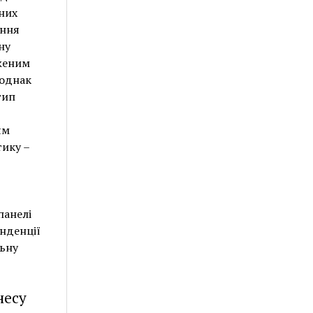
них
ання
ну
женим
 однак
тип
ям
тику –
панелі
енденції
льну
несу