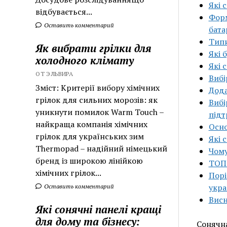
Які 
відбувається...
Форм
Оставить комментарий
бата
Типи
Як вибрати грілки для
Які 
холодного клімату
Які 
ОТ ЭЛЬВИРА
Вибі
Зміст: Критерії вибору хімічних
Дода
грілок для сильних морозів: як
Вибі
уникнути помилок Warm Touch –
підт
найкраща компанія хімічних
Осно
грілок для українських зим
Які 
Thermopad – надійний німецький
Чому
бренд із широкою лінійкою
ТОП-
хімічних грілок...
Порі
укра
Оставить комментарий
Висн
Які сонячні панелі кращі
для дому та бізнесу:
Сонячна