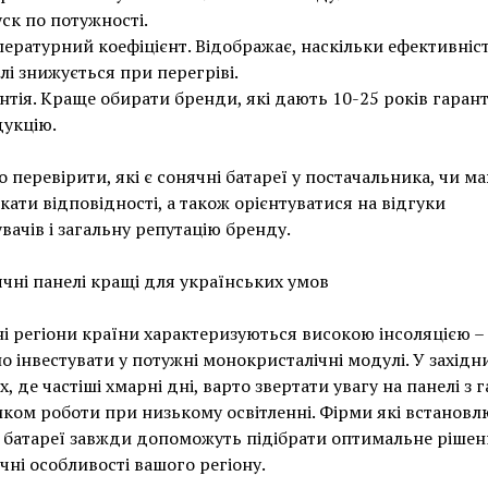
ск по потужності.
ературний коефіцієнт. Відображає, наскільки ефективніс
лі знижується при перегріві.
нтія. Краще обирати бренди, які дають 10-25 років гарант
укцію.
 перевірити, які є сонячні батареї у постачальника, чи м
кати відповідності, а також орієнтуватися на відгуки
вачів і загальну репутацію бренду.
ячні панелі кращі для українських умов
і регіони країни характеризуються високою інсоляцією – 
о інвестувати у потужні монокристалічні модулі. У західн
х, де частіші хмарні дні, варто звертати увагу на панелі з
ком роботи при низькому освітленні. Фірми які встанов
 батареї завжди допоможуть підібрати оптимальне рішен
чні особливості вашого регіону.