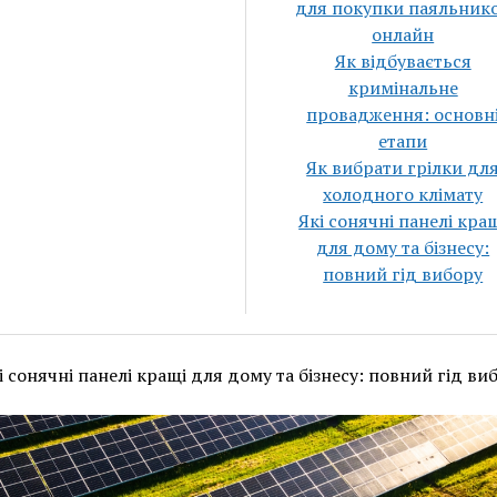
для покупки паяльник
онлайн
Як відбувається
кримінальне
провадження: основн
етапи
Як вибрати грілки дл
холодного клімату
Які сонячні панелі кра
для дому та бізнесу:
повний гід вибору
і сонячні панелі кращі для дому та бізнесу: повний гід ви