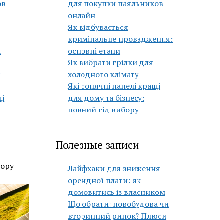
ов
для покупки паяльников
онлайн
Як відбувається
кримінальне провадження:
і
основні етапи
Як вибрати грілки для
я
холодного клімату
Які сонячні панелі кращі
щі
для дому та бізнесу:
повний гід вибору
Полезные записи
бору
Лайфхаки для зниження
орендної плати: як
домовитись із власником
Що обрати: новобудова чи
вторинний ринок? Плюси