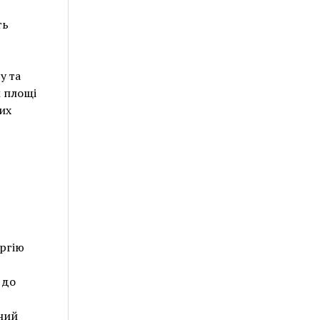
ть
у та
м площі
их
ергію
 до
ний