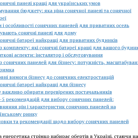
сонячні панелі кращі для українських умов
ування бюджету: яка ціна сонячної панелі та сонячної
реї
 і особливості сонячних панелей для приватних осель
бувають сонячні панелі для дому
сонячні батареї найкращі для приватних будинків
р комплекту: які сонячні батареї кращі для вашого будин
ткові аспекти: інсталятор і обслуговування
р сонячних панелей для бізнесу: потужність, масштабуван
римка
вні вимоги бізнесу до сонячних електростанцій
сонячні батареї найкращі для бізнесу
 важливо обирати перевірених постачальників
5 рекомендацій для вибору сонячних панелей:
вняння цін і характеристик сонячних панелей на
їнському ринку
овки та рекомендації щодо вибору сонячних панелей
 енергетика стрімко набирає обертів в Україні, стаючи н