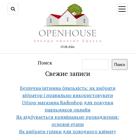
открыт
меню
07.08.2026
Поиск
Поиск
Свежие записи
Безпечна інтимна близькість: як вибрати
вібратор і правильно використовувати
Обзор магазина Radioshop для покупки
паяльников онлайн
Як відбувається кримінальне провадження:
основні етапи
Як вибрати грілки для холодного клімату