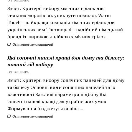
ОТ ЭЛЬВИРА
Зміст: Критерії вибору хімічних грілок для
сильних морозів: як уникнути помилок Warm
Touch – найкраща компанія хімічних грілок для
українських зим Thermopad – надійний німецький
бренд із широкою лінійкою хімічних грілок...
Оставить комментарий
Які сонячні панелі кращі для дому та бізнесу:
повний гід вибору
ОТ ЭЛЬВИРА
Зміст: Критерії вибору сонячних панелей для дому
та бізнесу Основні види сонячних панелей та їх
властивості Важливі параметри підбору Які
сонячні панелі кращі для українських умов
Формування бюджету: яка ціна ...
Оставить комментарий