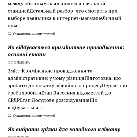
между обычным паяльником и паяльной
станциейДетальный разбор: что смотреть при
выборе паяльника в интернет-магазинеЛичный
опы...
Оставить комментарий
Як відбувається кримінальне провадження:
основні етапи
ОТ ЭЛЬВИРА
Зміст:Кримінальне провадження та
адміністративне: у чому різницяПідготовка: що
зробити до початку офіційного процесуПерше, що
треба зробитиЕтап Внесення відомостей до
ЄРДРЕтап Досудове розслідуванняЩо
відбувається...
Оставить комментарий
Як вибрати грілки для холодного клімату