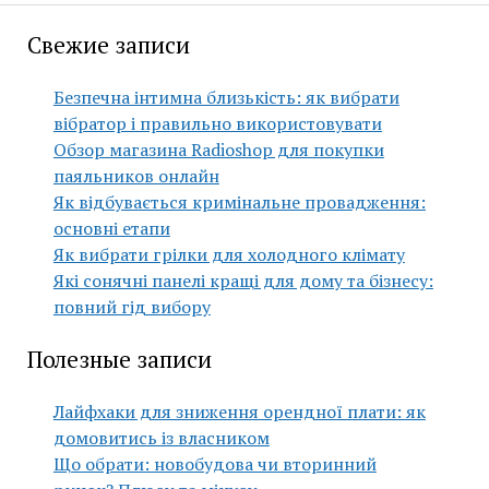
Свежие записи
Безпечна інтимна близькість: як вибрати
вібратор і правильно використовувати
Обзор магазина Radioshop для покупки
паяльников онлайн
Як відбувається кримінальне провадження:
основні етапи
Як вибрати грілки для холодного клімату
Які сонячні панелі кращі для дому та бізнесу:
повний гід вибору
Полезные записи
Лайфхаки для зниження орендної плати: як
домовитись із власником
Що обрати: новобудова чи вторинний